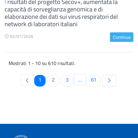
I
risultati del progetto Secov+, aumentata la
capacità di sorveglianza genomica e di
elaborazione dei dati sui virus respiratori del
network di laboratori italiani
02/07/2026
Continua
Mostrati 1 - 10 su 610 risultati.
Pagina
Pagina
Pagina
Pagina
1
2
3
...
61
Pagine intermedie Use TA