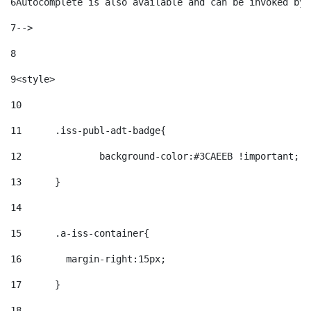
6
Autocomplete is also available and can be invoked by 
7
--> 
8
9
<style> 
10
11
	.iss-publ-adt-badge{ 
12
		background-color:#3CAEEB !important; 
13
	} 
14
15
	.a-iss-container{ 
16
	  margin-right:15px; 
17
	} 
18