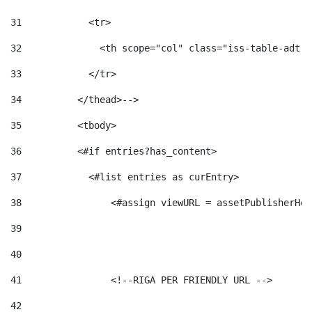
31
            <tr> 
32
              <th scope="col" class="iss-table-adt-t
33
            </tr> 
34
          </thead>--> 
35
          <tbody> 
36
          <#if entries?has_content>  
37
            <#list entries as curEntry> 
38
                <#assign viewURL = assetPublisherHel
39
40
41
                <!--RIGA PER FRIENDLY URL --> 
42