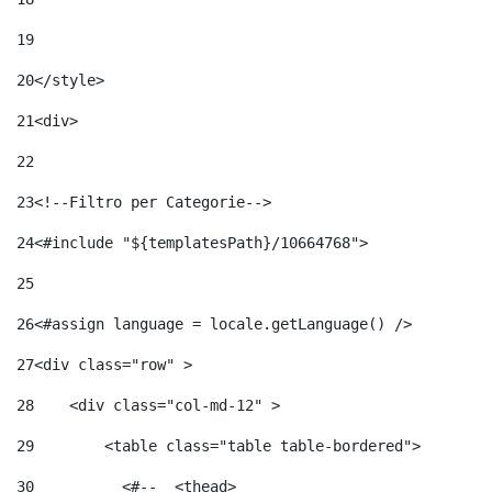
19
20
</style> 
21
<div> 
22
23
<!--Filtro per Categorie--> 
24
<#include "${templatesPath}/10664768">	 
25
26
<#assign language = locale.getLanguage() /> 
27
<div class="row" > 
28
    <div class="col-md-12" > 
29
        <table class="table table-bordered"> 
30
          <#--  <thead> 