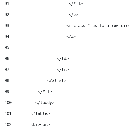
91
                         </#if>                     
92
                         </p> 
93
                        <i class="fas fa-arrow-circl
94
                        </a> 
95
96
                    </td> 
97
                    </tr> 
98
                </#list>  
99
            </#if> 
100
          </tbody> 
101
        </table> 
102
        <br><br> 