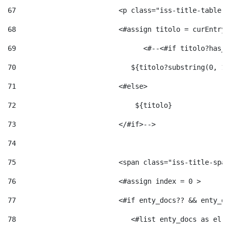
67
                         <p class="iss-title-table-a
68
                         <#assign titolo = curEntry.
69
                       	 <#--<#
70
                            ${titolo?substring(0, 12
71
                         <#else> 
72
                             ${titolo} 
73
                         </#if>--> 
74
75
                         <span class="iss-title-span
76
                         <#assign index = 0 > 
77
                         <#if enty_docs?? && enty_do
78
                            <#list enty_docs as el >