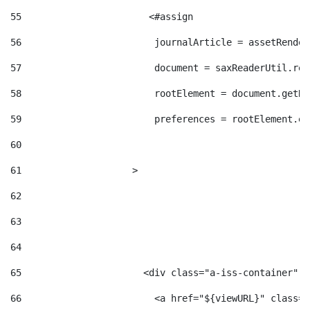
55
                       <#assign  
56
                        journalArticle = assetRender
57
                        document = saxReaderUtil.rea
58
                        rootElement = document.getRo
59
                        preferences = rootElement.el
60
61
                    > 
62
63
64
65
                      <div class="a-iss-container" >
66
                        <a href="${viewURL}" class="