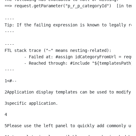
==> request.getParameter("p_r_p_categoryId")  [in temp
----

Tip: If the failing expression is known to legally ref
----

----

FTL stack trace ("~" means nesting-related):

	- Failed at: #assign idCategoryFromUrl = request.g...  [in template "10664768" at line 68, column 29]

	- Reached through: #include "${templatesPath}/10664768"  [in template "20099#20135#10642621" at line 24, column 1]

----
1
<#-- 
2
Application display templates can be used to modify t
3
specific application. 
4
5
Please use the left panel to quickly add commonly use