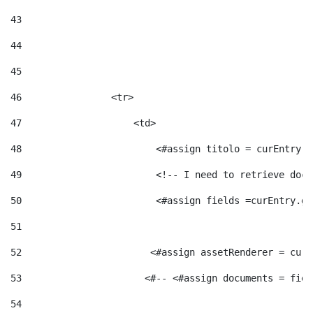
43
44
45
46
                <tr> 
47
                    <td>   
48
                        <#assign titolo = curEntry.g
49
                        <!-- I need to retrieve docu
50
                        <#assign fields =curEntry.ge
51
52
                       <#assign assetRenderer = curE
53
                      <#-- <#assign documents = fiel
54