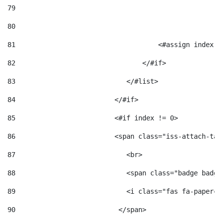
79
80
81
                                    <#assign index =
82
                                </#if> 
83
                            </#list> 
84
                         </#if> 
85
                         <#if index != 0> 
86
                         <span class="iss-attach-tab
87
                            <br> 
88
                            <span class="badge badge
89
                            <i class="fas fa-papercl
90
                          </span>                   