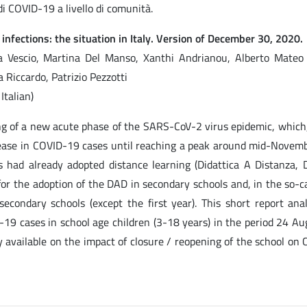
di COVID-19 a livello di comunità.
fections: the situation in Italy. Version of December 30, 2020.
ia Vescio, Martina Del Manso, Xanthi Andrianou, Alberto Mateo 
 Riccardo, Patrizio Pezzotti
Italian)
ng of a new acute phase of the SARS-CoV-2 virus epidemic, which,
rease in COVID-19 cases until reaching a peak around mid-Novem
s had already adopted distance learning (Didattica A Distanza, 
 the adoption of the DAD in secondary schools and, in the so-ca
 secondary schools (except the first year). This short report ana
-19 cases in school age children (3-18 years) in the period 24 Au
available on the impact of closure / reopening of the school on