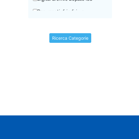
Documenti di indirizzo
Editorial information
Events
Ricerca Categorie
Historical-scientific heritage
I beni storico-scientifici
I video storici
In brief
In rilievo
Informazioni editoriali
ISTISAN Congressi
La scuola e noi