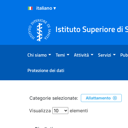
Salta al Contenuto
Salta al Footer
Istituto Superiore di 
Chi siamo
Temi
Attività
Servizi
Pub
Protezione dei dati
Ricerca
Categorie selezionate:
Allattamento
Visualizza
elementi