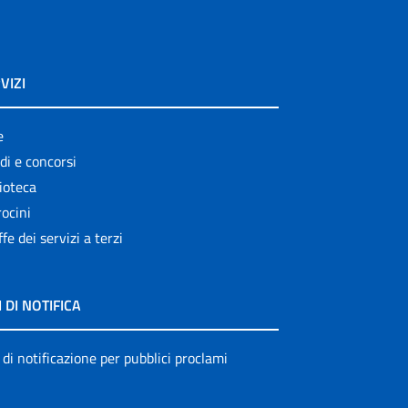
Leaflets
Linee guida
VIZI
Link
logo
e
di e concorsi
Monografie
ioteca
Notiziario
ocini
ffe dei servizi a terzi
Opuscoli
Other publications
I DI NOTIFICA
Progetto NECOBELAC
Pubblicazioni
 di notificazione per pubblici proclami
Pubblicazioni cessate