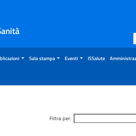
Sanità
blicazioni
Sala stampa
Eventi
ISSalute
Amministraz
Filtra per: