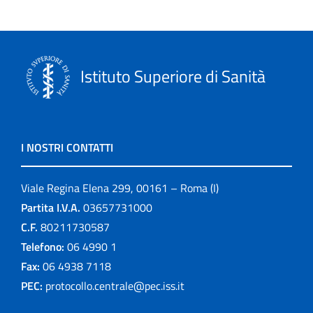
Informazioni editoriali
ISTISAN Congressi
Istituto Superiore di Sanità
La scuola e noi
Leaflets
I NOSTRI CONTATTI
Linee guida
Viale Regina Elena 299, 00161 – Roma (I)
Link
Partita I.V.A.
03657731000
C.F.
80211730587
logo
Telefono:
06 4990 1
Monografie
Fax:
06 4938 7118
PEC:
protocollo.centrale@pec.iss.it
Notiziario