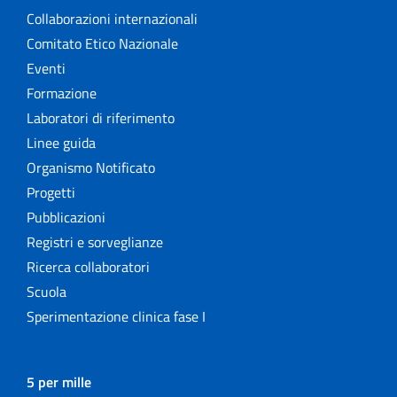
Rapporti ISS COVID-19 in English
Collaborazioni internazionali
Comitato Etico Nazionale
Rapporti ISS Sorveglianza
Eventi
Rapporti ISTISAN
Formazione
Laboratori di riferimento
Relazioni attività ISS
Linee guida
Organismo Notificato
Servizi offerti
Progetti
Pubblicazioni
Settore Attività Editoriali
Registri e sorveglianze
Strumenti di riferimento
Ricerca collaboratori
Scuola
The NECOBELAC project
Sperimentazione clinica fase I
5 per mille