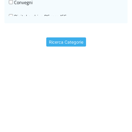
Convegni
Digital archive DSpace ISS
Documenti di indirizzo
Ricerca Categorie
Editorial information
Events
Historical-scientific heritage
I beni storico-scientifici
I video storici
In brief
In rilievo