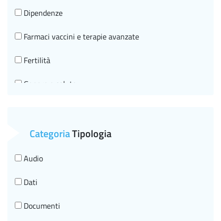
Dipendenze
Farmaci vaccini e terapie avanzate
Fertilità
Genere e salute
Governo clinico, SNLG e HTA
Malattie croniche e invecchiamento in salute
Categoria
Tipologia
Malattie infettive HIV
Audio
Malattie neurologiche
Dati
Malattie Rare
Documenti