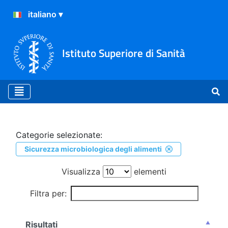
Istituto Superiore di Sanità
Ricerca
Categorie selezionate:
Sicurezza microbiologica degli alimenti
Visualizza
elementi
Filtra per:
Risultati