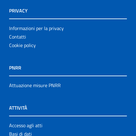
Opuscoli
PRIVACY
Other publications
Informazioni per la privacy
Progetto NECOBELAC
Contatti
Cookie policy
Pubblicazioni
Pubblicazioni cessate
PNRR
Publication for schools
Attuazione misure PNRR
Publications
ATTIVITÀ
Rapporti ISS COVID-19
Rapporti ISS COVID-19 en Español
Accesso agli atti
Basi di dati