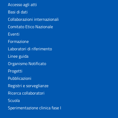
Rapporti ISS COVID-19 en Español
Accesso agli atti
Basi di dati
Rapporti ISS COVID-19 in English
Collaborazioni internazionali
Comitato Etico Nazionale
Rapporti ISS Sorveglianza
Eventi
Rapporti ISTISAN
Formazione
Laboratori di riferimento
Relazioni attività ISS
Linee guida
Organismo Notificato
Servizi offerti
Progetti
Pubblicazioni
Settore Attività Editoriali
Registri e sorveglianze
Strumenti di riferimento
Ricerca collaboratori
Scuola
The NECOBELAC project
Sperimentazione clinica fase I