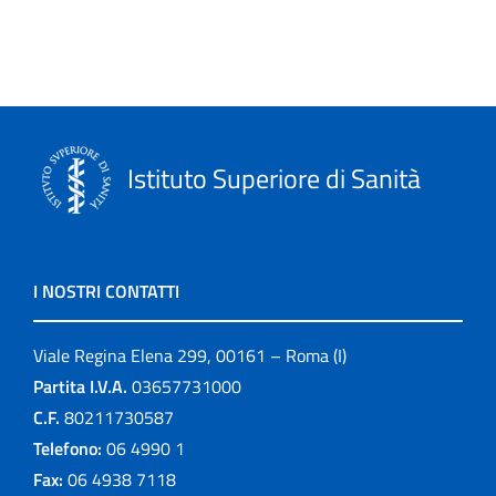
In rilievo
Informazioni editoriali
ISTISAN Congressi
Istituto Superiore di Sanità
La scuola e noi
Leaflets
I NOSTRI CONTATTI
Linee guida
Viale Regina Elena 299, 00161 – Roma (I)
Link
Partita I.V.A.
03657731000
C.F.
80211730587
logo
Telefono:
06 4990 1
Monografie
Fax:
06 4938 7118