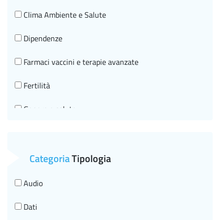
Clima Ambiente e Salute
Dipendenze
Farmaci vaccini e terapie avanzate
Fertilità
Genere e salute
Governo clinico, SNLG e HTA
Malattie croniche e invecchiamento in salute
Categoria
Tipologia
Malattie infettive HIV
Audio
Malattie neurologiche
Dati