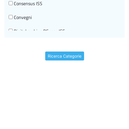
Consensus ISS
Convegni
Digital archive DSpace ISS
Documenti di indirizzo
Ricerca Categorie
Editorial information
Events
Historical-scientific heritage
I beni storico-scientifici
I video storici
In brief