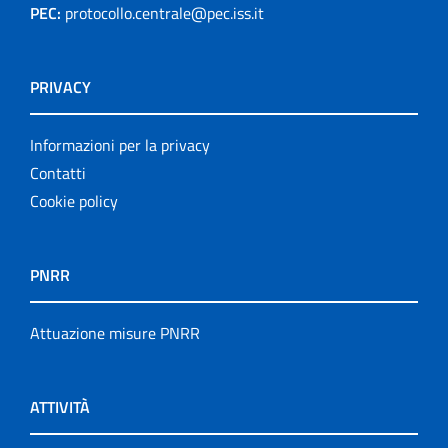
PEC:
protocollo.centrale@pec.iss.it
Notiziario
Opuscoli
PRIVACY
Other publications
Informazioni per la privacy
Progetto NECOBELAC
Contatti
Cookie policy
Pubblicazioni
Pubblicazioni cessate
PNRR
Publication for schools
Attuazione misure PNRR
Publications
ATTIVITÀ
Rapporti ISS COVID-19