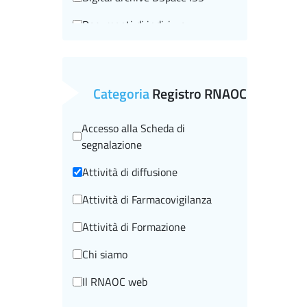
Documenti di indirizzo
Editorial information
Events
Categoria
Registro RNAOC
Historical-scientific heritage
Accesso alla Scheda di
I beni storico-scientifici
segnalazione
I video storici
Attività di diffusione
In brief
Attività di Farmacovigilanza
In rilievo
Attività di Formazione
Informazioni editoriali
Chi siamo
ISTISAN Congressi
Il RNAOC web
La scuola e noi