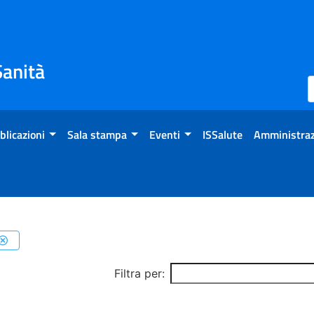
Sanità
blicazioni
Sala stampa
Eventi
ISSalute
Amministraz
Filtra per: