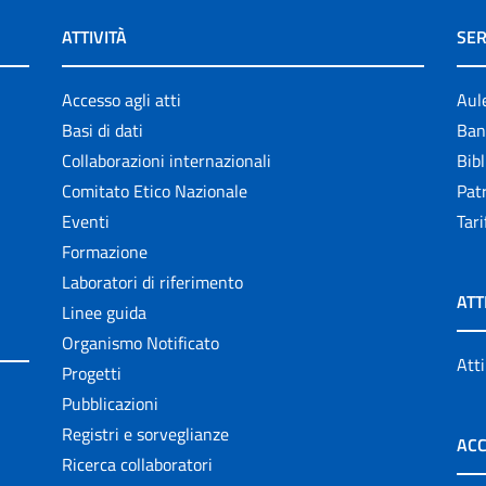
ATTIVITÀ
SER
Accesso agli atti
Aul
Basi di dati
Ban
Collaborazioni internazionali
Bibl
Comitato Etico Nazionale
Patr
Eventi
Tari
Formazione
Laboratori di riferimento
ATT
Linee guida
Organismo Notificato
Atti
Progetti
Pubblicazioni
Registri e sorveglianze
ACC
Ricerca collaboratori