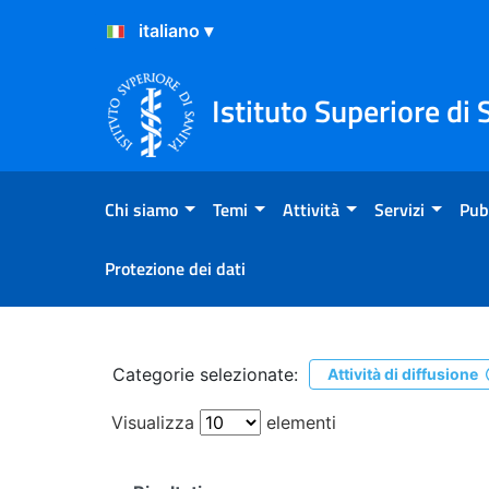
Salta al Contenuto
Salta al Footer
Istituto Superiore di 
Chi siamo
Temi
Attività
Servizi
Pub
Protezione dei dati
Ricerca
Categorie selezionate:
Attività di diffusione
Visualizza
elementi