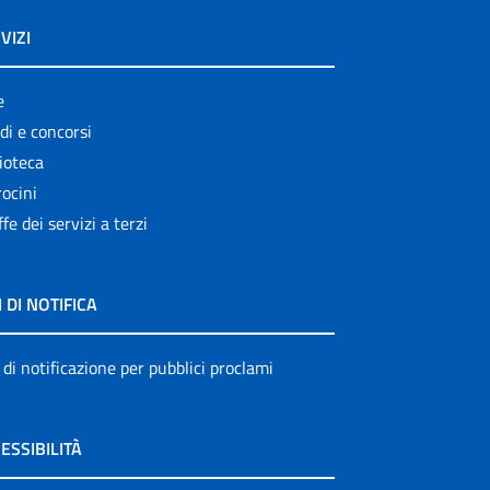
Publication for schools
VIZI
Publications
e
Rapporti ISS COVID-19
di e concorsi
Rapporti ISS COVID-19 en
ioteca
Español
ocini
ffe dei servizi a terzi
Rapporti ISS COVID-19 in
English
Rapporti ISS Sorveglianza
I DI NOTIFICA
Rapporti ISTISAN
 di notificazione per pubblici proclami
Relazioni attività ISS
Servizi offerti
ESSIBILITÀ
Settore Attività Editoriali