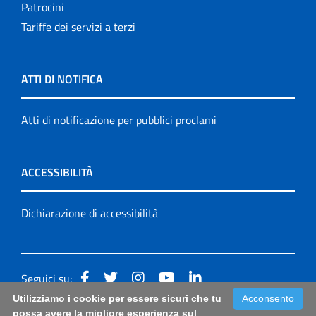
Patrocini
Tariffe dei servizi a terzi
ATTI DI NOTIFICA
Atti di notificazione per pubblici proclami
ACCESSIBILITÀ
Dichiarazione di accessibilità
Seguici su:
Utilizziamo i cookie per essere sicuri che tu
Acconsento
Accessibilità: form di segnalazione di prima istanza per
possa avere la migliore esperienza sul