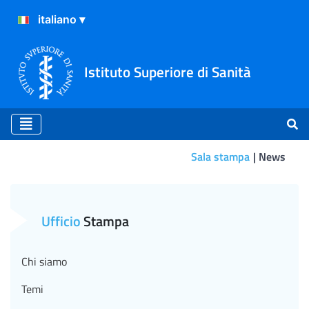
Istituto Superiore di Sanità
Sala stampa
News
Tumori, identificati più di 
Ufficio
Stampa
Chi siamo
Temi