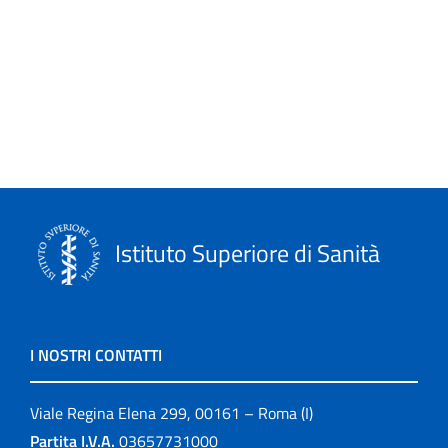
I video storici
In brief
In rilievo
Informazioni editoriali
ISTISAN Congressi
Istituto Superiore di Sanità
La scuola e noi
Leaflets
I NOSTRI CONTATTI
Linee guida
Viale Regina Elena 299, 00161 – Roma (I)
Link
Partita I.V.A.
03657731000