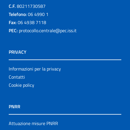
C.F.
80211730587
logo
Telefono:
06 4990 1
Monografie
Fax:
06 4938 7118
PEC:
protocollo.centrale@pec.iss.it
Notiziario
Opuscoli
PRIVACY
Other publications
Informazioni per la privacy
Progetto NECOBELAC
Contatti
Cookie policy
Pubblicazioni
Pubblicazioni cessate
PNRR
Publication for schools
Attuazione misure PNRR