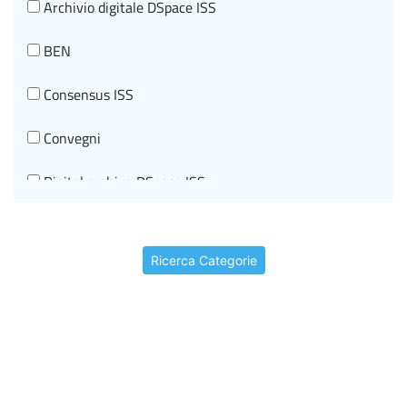
Archivio digitale DSpace ISS
Tecnologie Innovative per la salute e Telemedicina
BEN
Tumori
Consensus ISS
Convegni
Digital archive DSpace ISS
Documenti di indirizzo
Ricerca Categorie
Editorial information
Events
Historical-scientific heritage
I beni storico-scientifici