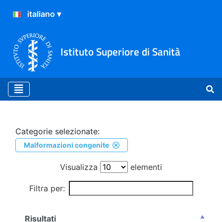
Istituto Superiore di Sanità
Ricerca
Categorie selezionate:
Malformazioni congenite
Visualizza
elementi
Filtra per:
Risultati