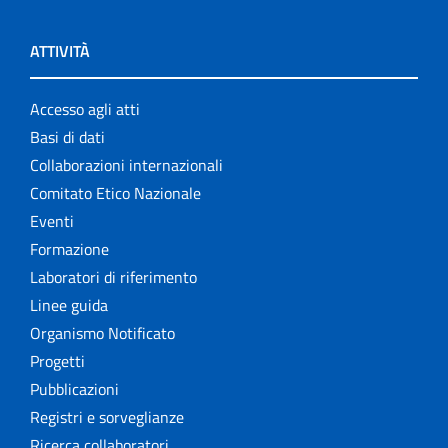
Publications
ATTIVITÀ
Rapporti ISS COVID-19
Rapporti ISS COVID-19 en Español
Accesso agli atti
Basi di dati
Rapporti ISS COVID-19 in English
Collaborazioni internazionali
Comitato Etico Nazionale
Rapporti ISS Sorveglianza
Eventi
Rapporti ISTISAN
Formazione
Laboratori di riferimento
Relazioni attività ISS
Linee guida
Organismo Notificato
Servizi offerti
Progetti
Pubblicazioni
Settore Attività Editoriali
Registri e sorveglianze
Strumenti di riferimento
Ricerca collaboratori