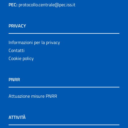
PEC:
protocollo.centrale@pec.iss.it
Rapporti ISS COVID-19
Rapporti ISS COVID-19 en Español
PRIVACY
Rapporti ISS COVID-19 in English
Informazioni per la privacy
Rapporti ISS Sorveglianza
Contatti
Cookie policy
Rapporti ISTISAN
Relazioni attività ISS
PNRR
Servizi offerti
Attuazione misure PNRR
Settore Attività Editoriali
Strumenti di riferimento
ATTIVITÀ