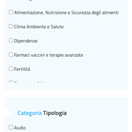
Alimentazione, Nutrizione e Sicurezza degli alimenti
Clima Ambiente e Salute
Dipendenze
Farmaci vaccini e terapie avanzate
Fertilità
Genere e salute
Governo clinico, SNLG e HTA
Malattie croniche e invecchiamento in salute
Categoria
Tipologia
Malattie infettive HIV
Audio