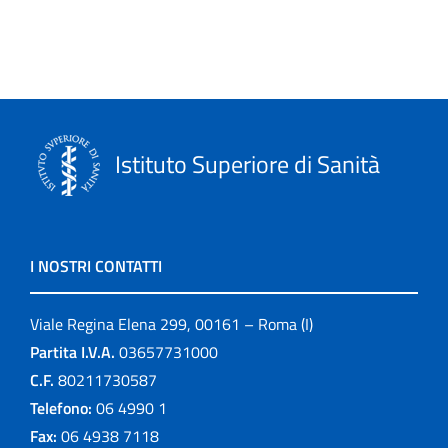
Monografie
Notiziario
Opuscoli
Istituto Superiore di Sanità
Other publications
Progetto NECOBELAC
I NOSTRI CONTATTI
Pubblicazioni
Viale Regina Elena 299, 00161 – Roma (I)
Pubblicazioni cessate
Partita I.V.A.
03657731000
Publication for schools
C.F.
80211730587
Telefono:
06 4990 1
Publications
Fax:
06 4938 7118