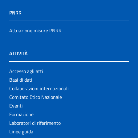
Pubblicazioni cessate
PNRR
Publication for schools
Attuazione misure PNRR
Publications
ATTIVITÀ
Rapporti ISS COVID-19
Rapporti ISS COVID-19 en Español
Accesso agli atti
Basi di dati
Rapporti ISS COVID-19 in English
Collaborazioni internazionali
Comitato Etico Nazionale
Rapporti ISS Sorveglianza
Eventi
Rapporti ISTISAN
Formazione
Laboratori di riferimento
Relazioni attività ISS
Linee guida