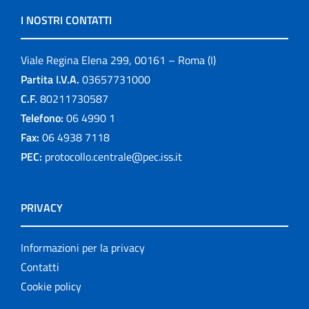
Leaflets
I NOSTRI CONTATTI
Linee guida
Viale Regina Elena 299, 00161 – Roma (I)
Link
Partita I.V.A.
03657731000
C.F.
80211730587
logo
Telefono:
06 4990 1
Monografie
Fax:
06 4938 7118
PEC:
protocollo.centrale@pec.iss.it
Notiziario
Opuscoli
PRIVACY
Other publications
Informazioni per la privacy
Progetto NECOBELAC
Contatti
Cookie policy
Pubblicazioni