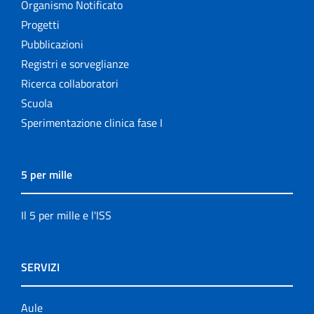
Organismo Notificato
Servizi offerti
Progetti
Pubblicazioni
Settore Attività Editoriali
Registri e sorveglianze
Strumenti di riferimento
Ricerca collaboratori
Scuola
The NECOBELAC project
Sperimentazione clinica fase I
5 per mille
Il 5 per mille e l'ISS
SERVIZI
Aule