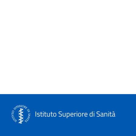
Events
Historical-scientific heritage
I beni storico-scientifici
I video storici
In brief
In rilievo
Informazioni editoriali
ISTISAN Congressi
Istituto Superiore di Sanità
La scuola e noi