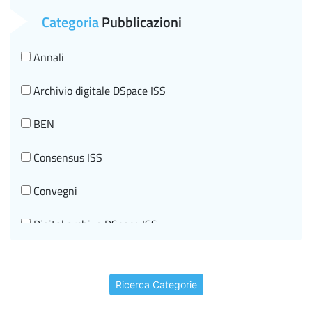
Salute Mentale
Categoria
Pubblicazioni
Sanità pubblica veterinaria
Annali
Sostanze chimiche e tutela della Salute
Archivio digitale DSpace ISS
Tecnologie Innovative per la salute e Telemedicina
BEN
Tumori
Consensus ISS
Convegni
Digital archive DSpace ISS
Documenti di indirizzo
Ricerca Categorie
Editorial information