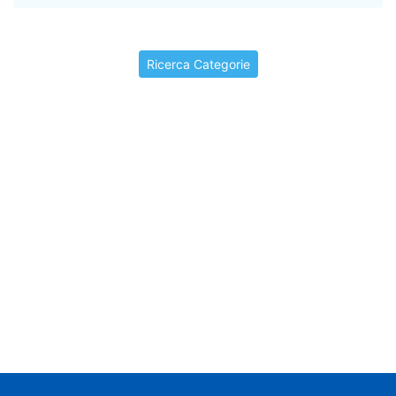
Documenti di indirizzo
Ricerca Categorie
Editorial information
Events
Historical-scientific heritage
I beni storico-scientifici
I video storici
In brief
In rilievo
Informazioni editoriali