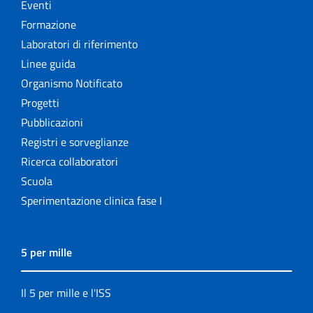
Eventi
Rapporti ISTISAN
Formazione
Laboratori di riferimento
Relazioni attività ISS
Linee guida
Organismo Notificato
Servizi offerti
Progetti
Pubblicazioni
Settore Attività Editoriali
Registri e sorveglianze
Strumenti di riferimento
Ricerca collaboratori
Scuola
The NECOBELAC project
Sperimentazione clinica fase I
5 per mille
Il 5 per mille e l'ISS