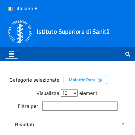
Istituto Superiore di Sanità
Ricerca
Categorie selezionate:
Malattie Rare
Visualizza
elementi
Filtra per:
Risultati