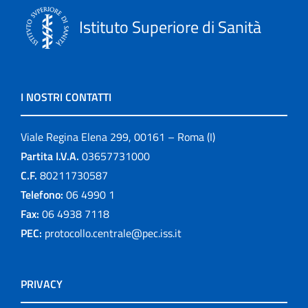
ISTISAN Congressi
Istituto Superiore di Sanità
La scuola e noi
Leaflets
I NOSTRI CONTATTI
Linee guida
Viale Regina Elena 299, 00161 – Roma (I)
Link
Partita I.V.A.
03657731000
C.F.
80211730587
logo
Telefono:
06 4990 1
Monografie
Fax:
06 4938 7118
PEC:
protocollo.centrale@pec.iss.it
Notiziario
Opuscoli
PRIVACY