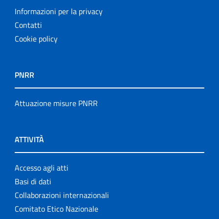
Other publications
Informazioni per la privacy
Progetto NECOBELAC
Contatti
Cookie policy
Pubblicazioni
Pubblicazioni cessate
PNRR
Publication for schools
Attuazione misure PNRR
Publications
ATTIVITÀ
Rapporti ISS COVID-19
Rapporti ISS COVID-19 en Español
Accesso agli atti
Basi di dati
Rapporti ISS COVID-19 in English
Collaborazioni internazionali
Comitato Etico Nazionale
Rapporti ISS Sorveglianza