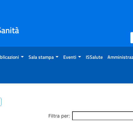
Sanità
blicazioni
Sala stampa
Eventi
ISSalute
Amministraz
Filtra per: