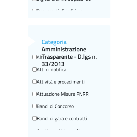
Documenti di indirizzo
Editorial information
Events
Categoria
Historical-scientific heritage
Amministrazione
Trasparente - D.lgs n.
Altri contenuti
I beni storico-scientifici
33/2013
Atti di notifica
I video storici
Attività e procedimenti
In brief
Attuazione Misure PNRR
In rilievo
Bandi di Concorso
Informazioni editoriali
Bandi di gara e contratti
ISTISAN Congressi
Beni immobili e gestione
La scuola e noi