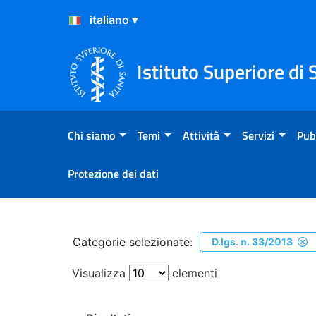
Salta al Contenuto
Salta al Footer
Istituto Superiore di 
Chi siamo
Temi
Attività
Servizi
Pub
Protezione dei dati
Ricerca
Categorie selezionate:
D.lgs. n. 33/2013
Visualizza
elementi