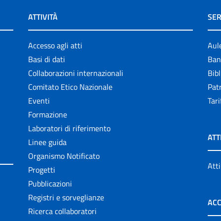
ATTIVITÀ
SER
Accesso agli atti
Aul
Basi di dati
Ban
Collaborazioni internazionali
Bibl
Comitato Etico Nazionale
Patr
Eventi
Tari
Formazione
Laboratori di riferimento
ATT
Linee guida
Organismo Notificato
Atti
Progetti
Pubblicazioni
Registri e sorveglianze
ACC
Ricerca collaboratori