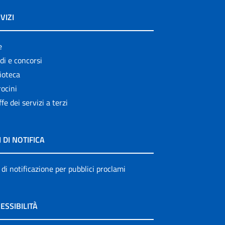
Publication for schools
VIZI
Publications
e
Rapporti ISS COVID-19
di e concorsi
Rapporti ISS COVID-19 en
ioteca
Español
ocini
ffe dei servizi a terzi
Rapporti ISS COVID-19 in
English
Rapporti ISS Sorveglianza
I DI NOTIFICA
Rapporti ISTISAN
 di notificazione per pubblici proclami
Relazioni attività ISS
Servizi offerti
ESSIBILITÀ
Settore Attività Editoriali