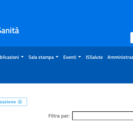
Sanità
blicazioni
Sala stampa
Eventi
ISSalute
Amministraz
izzazione
Filtra per: