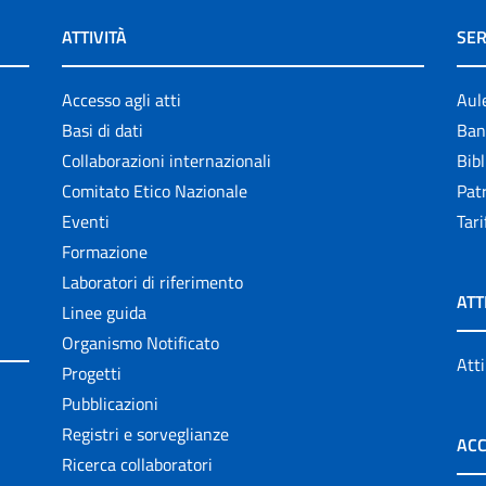
ATTIVITÀ
SER
Accesso agli atti
Aul
Basi di dati
Ban
Collaborazioni internazionali
Bibl
Comitato Etico Nazionale
Patr
Eventi
Tari
Formazione
Laboratori di riferimento
ATT
Linee guida
Organismo Notificato
Atti
Progetti
Pubblicazioni
Registri e sorveglianze
ACC
Ricerca collaboratori