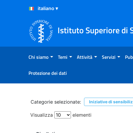
Salta al Contenuto
Salta al Footer
Istituto Superiore di 
Chi siamo
Temi
Attività
Servizi
Pub
Protezione dei dati
Ricerca
Categorie selezionate:
Iniziative di sensibil
Visualizza
elementi