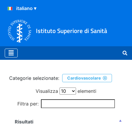
Istituto Superiore di Sanità
Ricerca
Categorie selezionate:
Cardiovascolare
Visualizza
elementi
Filtra per:
Risultati