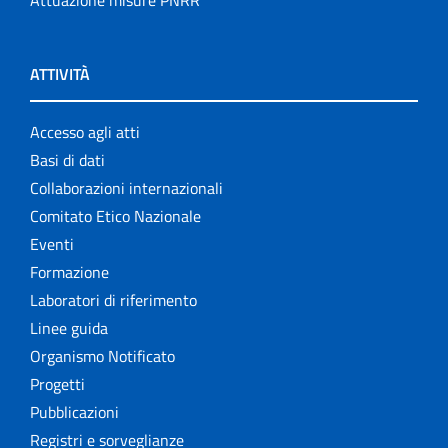
Attuazione misure PNRR
Settore Attività Editoriali
Strumenti di riferimento
ATTIVITÀ
The NECOBELAC project
Accesso agli atti
Basi di dati
Collaborazioni internazionali
Comitato Etico Nazionale
Eventi
Formazione
Laboratori di riferimento
Linee guida
Organismo Notificato
Progetti
Pubblicazioni
Registri e sorveglianze