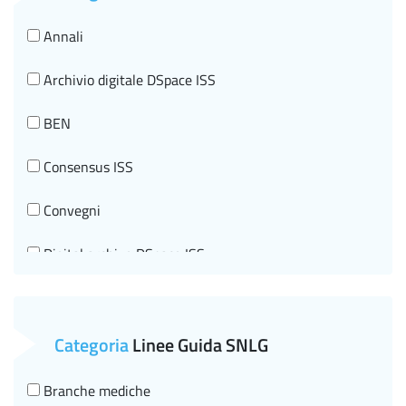
Sanità pubblica veterinaria
Annali
Sostanze chimiche e tutela della Salute
Archivio digitale DSpace ISS
Tecnologie Innovative per la salute e Telemedicina
BEN
Tumori
Consensus ISS
Convegni
Digital archive DSpace ISS
Documenti di indirizzo
Editorial information
Categoria
Linee Guida SNLG
Events
Branche mediche