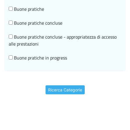
Historical-scientific heritage
Buone pratiche
I beni storico-scientifici
Buone pratiche concluse
I video storici
Buone pratiche concluse - appropriatezza di accesso
alle prestazioni
In brief
Buone pratiche in progress
In rilievo
FAQ
Informazioni editoriali
LG internazionali
ISTISAN Congressi
Ricerca Categorie
Linee guida concluse
La scuola e noi
Linee guida concluse - appropriatezza di accesso alle
Leaflets
prestazioni