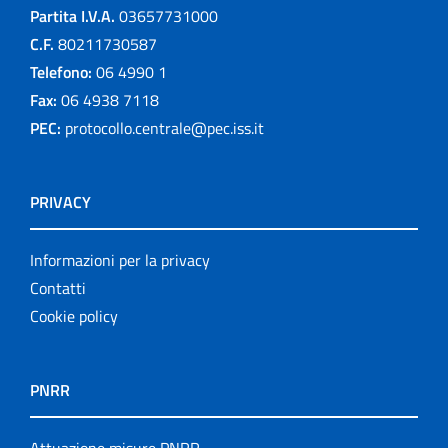
Partita I.V.A.
03657731000
Publication for schools
C.F.
80211730587
Telefono:
06 4990 1
Publications
Fax:
06 4938 7118
PEC:
protocollo.centrale@pec.iss.it
Rapporti ISS COVID-19
Rapporti ISS COVID-19 en Español
PRIVACY
Rapporti ISS COVID-19 in English
Informazioni per la privacy
Rapporti ISS Sorveglianza
Contatti
Cookie policy
Rapporti ISTISAN
Relazioni attività ISS
PNRR
Servizi offerti