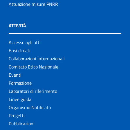
Attuazione misure PNRR
Settore Attività Editoriali
Strumenti di riferimento
ATTIVITÀ
The NECOBELAC project
Accesso agli atti
Basi di dati
Collaborazioni internazionali
Comitato Etico Nazionale
Eventi
Formazione
Laboratori di riferimento
Linee guida
Organismo Notificato
Progetti
Pubblicazioni