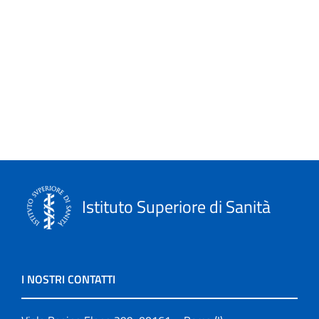
Linee guida
Link
logo
Monografie
Notiziario
Opuscoli
Istituto Superiore di Sanità
Other publications
Progetto NECOBELAC
I NOSTRI CONTATTI
Pubblicazioni