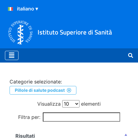
Istituto Superiore di Sanità
Ricerca
Categorie selezionate:
Pillole di salute podcast
Visualizza
elementi
Filtra per:
Risultati