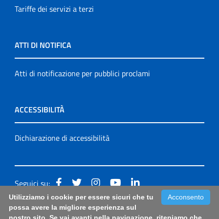
Tariffe dei servizi a terzi
ATTI DI NOTIFICA
Atti di notificazione per pubblici proclami
ACCESSIBILITÀ
Dichiarazione di accessibilità
Seguici su:
Utilizziamo i cookie per essere sicuri che tu
Acconsento
Accessibilità: form di segnalazione di prima istanza per
possa avere la migliore esperienza sul
nostro sito. Se vai avanti nella navigazione, riteniamo che