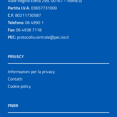
Viale Regina Elena 299, 00161 – Roma (I)
Pubblicazioni cessate
Partita I.V.A.
03657731000
Publication for schools
C.F.
80211730587
Telefono:
06 4990 1
Publications
Fax:
06 4938 7118
PEC:
protocollo.centrale@pec.iss.it
Rapporti ISS COVID-19
Rapporti ISS COVID-19 en Español
PRIVACY
Rapporti ISS COVID-19 in English
Informazioni per la privacy
Rapporti ISS Sorveglianza
Contatti
Cookie policy
Rapporti ISTISAN
Relazioni attività ISS
PNRR
Servizi offerti