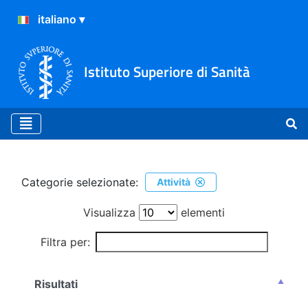
Istituto Superiore di Sanità
Ricerca
Categorie selezionate:
Attività
Visualizza
elementi
Filtra per:
Risultati