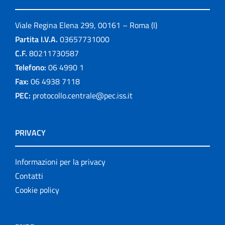
Pubblicazioni
Viale Regina Elena 299, 00161 – Roma (I)
Pubblicazioni cessate
Partita I.V.A.
03657731000
Publication for schools
C.F.
80211730587
Telefono:
06 4990 1
Publications
Fax:
06 4938 7118
PEC:
protocollo.centrale@pec.iss.it
Rapporti ISS COVID-19
Rapporti ISS COVID-19 en Español
PRIVACY
Rapporti ISS COVID-19 in English
Informazioni per la privacy
Rapporti ISS Sorveglianza
Contatti
Cookie policy
Rapporti ISTISAN
Relazioni attività ISS