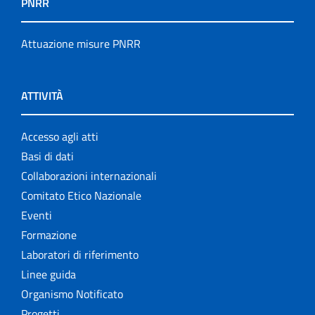
PNRR
Servizi offerti
Attuazione misure PNRR
Settore Attività Editoriali
Strumenti di riferimento
ATTIVITÀ
The NECOBELAC project
Accesso agli atti
Basi di dati
Collaborazioni internazionali
Comitato Etico Nazionale
Eventi
Formazione
Laboratori di riferimento
Linee guida
Organismo Notificato
Progetti