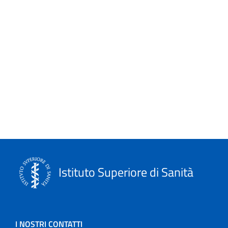
Leaflets
Linee guida
Link
logo
Monografie
Notiziario
Opuscoli
Istituto Superiore di Sanità
Other publications
Progetto NECOBELAC
I NOSTRI CONTATTI