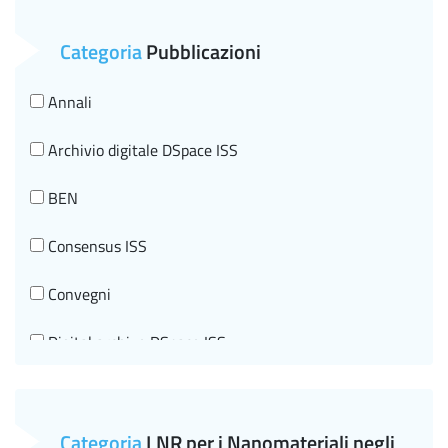
Salute Mentale
Categoria
Pubblicazioni
Sanità pubblica veterinaria
Annali
Sostanze chimiche e tutela della Salute
Archivio digitale DSpace ISS
Tecnologie Innovative per la salute e Telemedicina
BEN
Tumori
Consensus ISS
Convegni
Digital archive DSpace ISS
Documenti di indirizzo
Editorial information
Categoria
LNR per i Nanomateriali negli