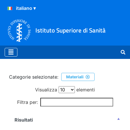
Istituto Superiore di Sanità
Ricerca
Categorie selezionate:
Materiali
Visualizza
elementi
Filtra per:
Risultati