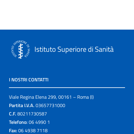
Monografie
Notiziario
Opuscoli
Istituto Superiore di Sanità
Other publications
Progetto NECOBELAC
I NOSTRI CONTATTI
Pubblicazioni
Viale Regina Elena 299, 00161 – Roma (I)
Pubblicazioni cessate
Partita I.V.A.
03657731000
Publication for schools
C.F.
80211730587
Telefono:
06 4990 1
Publications
Fax:
06 4938 7118