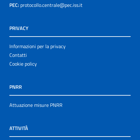
PEC:
protocollo.centrale@pec.iss.it
Rapporti ISS COVID-19
Rapporti ISS COVID-19 en Español
PRIVACY
Rapporti ISS COVID-19 in English
Informazioni per la privacy
Rapporti ISS Sorveglianza
Contatti
Cookie policy
Rapporti ISTISAN
Relazioni attività ISS
PNRR
Servizi offerti
Attuazione misure PNRR
Settore Attività Editoriali
Strumenti di riferimento
ATTIVITÀ