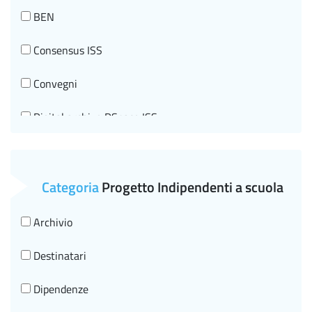
Tecnologie Innovative per la salute e Telemedicina
BEN
Tumori
Consensus ISS
Convegni
Digital archive DSpace ISS
Documenti di indirizzo
Editorial information
Categoria
Progetto Indipendenti a scuola
Events
Archivio
Historical-scientific heritage
Destinatari
I beni storico-scientifici
Dipendenze