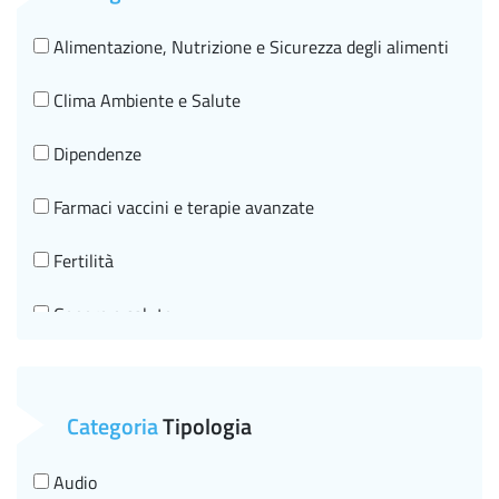
Alimentazione, Nutrizione e Sicurezza degli alimenti
Clima Ambiente e Salute
Dipendenze
Farmaci vaccini e terapie avanzate
Fertilità
Genere e salute
Governo clinico, SNLG e HTA
Malattie croniche e invecchiamento in salute
Categoria
Tipologia
Malattie infettive HIV
Audio