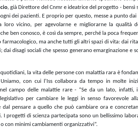
cio
, già Direttore del Cnmr e ideatrice del progetto - bensì 
sogni dei pazienti. E proprio per questo, messe a punto dai
ta loro vicino, per
agevolarne e migliorarne la qualità de
, che ben conosco, è così da sempre, perché la poca freque
armacologico, ma anche tutti gli altri spazi di vita: dai rita
i; dai disagi sociali che spesso generano emarginazione e s
 quotidiani, la vita delle persone con malattia rara è fond
 Uniamo, con cui l’Iss collabora da tempo in molte inizi
el campo delle malattie rare - “Se da un lato, infatti, i
egislativo per cambiare le leggi in senso favorevole all
re dal pensare a quello che può cambiare ora e concreta
ci. I progetti di scienza partecipata sono un bellissimo labor
o o con minimi cambiamenti organizzativi”.