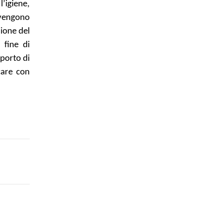
l’igiene,
 vengono
ione del
 fine di
pporto di
care con