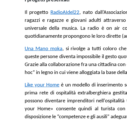
I progetti presentati
Il progetto
RadioAIdel22
, nato dall’Associazi
ragazzi e ragazze e giovani adulti attraverso 
universale della musica. La radio è on air co
quotidianamente propongono le loro dirette (anc
Una Mano moka
, si rivolge a tutti coloro 
queste persone diventa impossibile il gesto quot
Grazie alla collaborazione fra una cittadina co
hoc” in legno in cui viene alloggiata la base del
Like your Home
è un modello di inserimento soc
prima rete di ospitalità extralberghiera gesti
possono diventare imprenditori nell’ospitalità 
your Home» consente quindi al turista con l
disposizione le “competenze e gli ausili” adegua