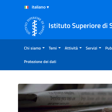
Salta al Contenuto
Salta al Footer
Istituto Superiore di 
Chi siamo
Temi
Attività
Servizi
Pub
Protezione dei dati
Comunicato Stampa N°15/202