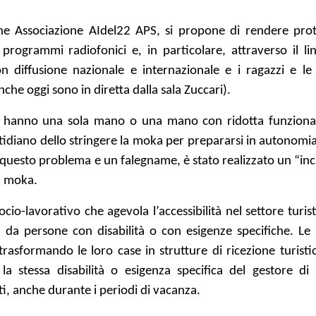
one Associazione AIdel22 APS, si propone di rendere prot
programmi radiofonici e, in particolare, attraverso il li
n diffusione nazionale e internazionale e i ragazzi e le
he oggi sono in diretta dalla sala Zuccari).
che hanno una sola mano o una mano con ridotta funzional
idiano dello stringere la moka per prepararsi in autonomia 
n questo problema e un falegname, è stato realizzato un “in
la moka.
io-lavorativo che agevola l’accessibilità nel settore turist
ta da persone con disabilità o con esigenze specifiche. Le
trasformando le loro case in strutture di ricezione turisti
a stessa disabilità o esigenza specifica del gestore di
ti, anche durante i periodi di vacanza.