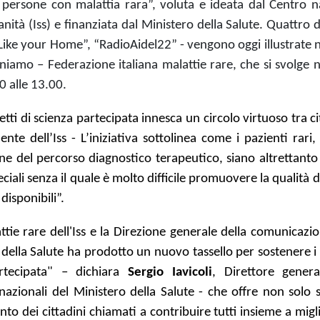
le persone con malattia rara”, voluta e ideata dal Centro n
anità (Iss) e finanziata dal Ministero della Salute. Quattro 
ike your Home”, “RadioAidel22” - vengono oggi illustrate n
amo – Federazione italiana malattie rare, che si svolge ne
0 alle 13.00.
tti di scienza partecipata innesca un circolo virtuoso tra ci
dente dell’Iss - L’iniziativa sottolinea come i pazienti rar
ne del percorso diagnostico terapeutico, siano altrettanto 
ali senza il quale è molto difficile promuovere la qualità di 
disponibili”.
ttie rare dell'Iss e la Direzione generale della comunicazi
 della Salute ha prodotto un nuovo tassello per sostenere i
artecipata" – dichiara
Sergio Iavicoli
, Direttore genera
zionali del Ministero della Salute - che offre non solo s
to dei cittadini chiamati a contribuire tutti insieme a migl