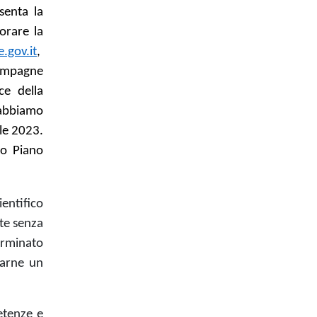
senta la
orare la
.gov.it
,
campagne
ce della
 abbiamo
ale 2023.
vo Piano
entifico
te
senza
erminato
farne un
etenze e