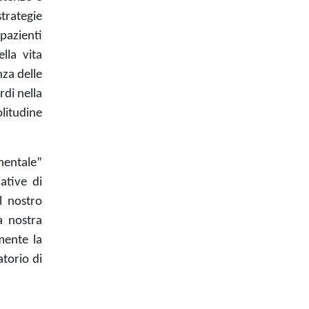
strategie
 pazienti
lla vita
nza delle
rdi nella
olitudine
amentale”
ative di
l nostro
a nostra
mente la
atorio di