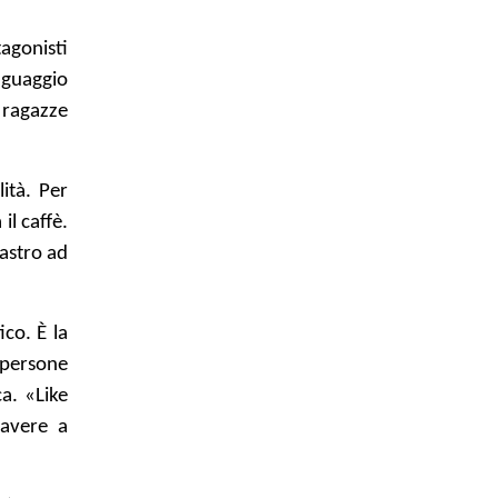
agonisti
nguaggio
 ragazze
ità. Per
il caffè.
castro ad
ico. È la
 persone
ca. «Like
 avere a