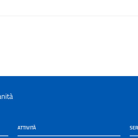
anità
ATTIVITÀ
SER