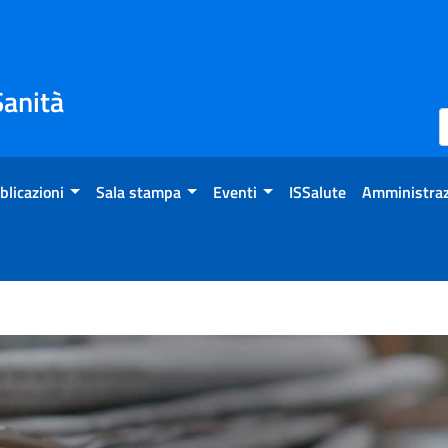
Sanità
blicazioni
Sala stampa
Eventi
ISSalute
Amministraz
3 - XVI Rare Disease Day 20