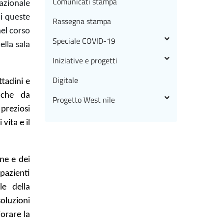
Comunicati stampa
azionale
di queste
Rassegna stampa
el corso
Speciale COVID-19
lla sala
Iniziative e progetti
Digitale
ttadini e
i, che da
Progetto West nile
preziosi
vita e il
one e dei
 pazienti
le della
oluzioni
iorare la