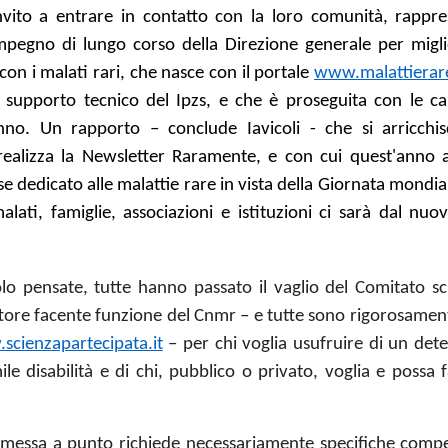
'invito a entrare in contatto con la loro comunità, rappre
 impegno di lungo corso della Direzione generale per migli
con i malati rari, che nasce con il portale
www.malattierare
l supporto tecnico del Ipzs, e che è proseguita con le 
nno. Un rapporto – conclude Iavicoli - che si arricchis
realizza la Newsletter Raramente, e con cui quest'anno
e dedicato alle malattie rare in vista della Giornata mondi
ati, famiglie, associazioni e istituzioni ci sarà dal nuo
olo pensate, tutte
hanno passato il vaglio del Comitato sci
ttore facente funzione del Cnmr – e tutte sono rigorosamen
scienzapartecipata.it
–
per chi voglia usufruire di un det
e disabilità e di chi, pubblico o privato, voglia e possa 
i messa a punto richiede necessariamente specifiche comp