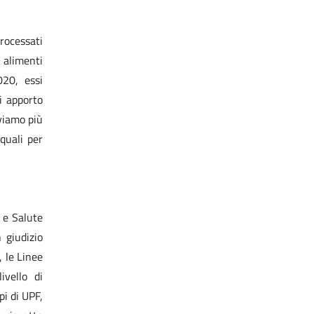
rocessati
i alimenti
020, essi
i apporto
viamo più
quali per
 e Salute
 giudizio
, le Linee
ivello di
pi di UPF,