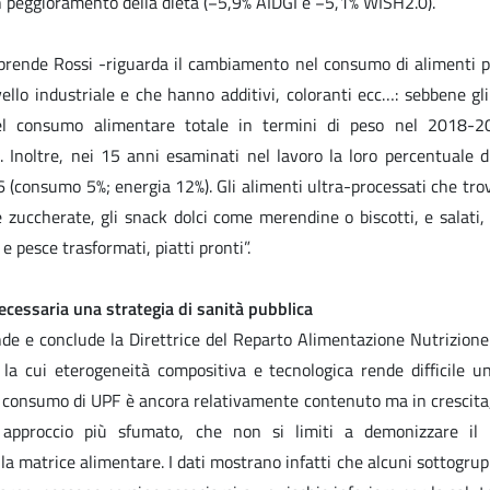
n peggioramento della dieta (−5,9% AIDGI e −5,1% WISH2.0).
riprende Rossi -riguarda il cambiamento nel consumo di alimenti p
vello industriale e che hanno additivi, coloranti ecc…: sebbene gl
del consumo alimentare totale in termini di peso nel 2018-2
. Inoltre, nei 15 anni esaminati nel lavoro la loro percentuale d
 (consumo 5%; energia 12%). Gli alimenti ultra-processati che tro
zuccherate, gli snack dolci come merendine o biscotti, e salati, 
e pesce trasformati, piatti pronti”.
necessaria una strategia di sanità pubblica
ende e conclude la Direttrice del Reparto Alimentazione Nutrizione
a cui eterogeneità compositiva e tecnologica rende difficile un
e il consumo di UPF è ancora relativamente contenuto ma in crescita
approccio più sfumato, che non si limiti a demonizzare il l
 la matrice alimentare. I dati mostrano infatti che alcuni sottogrup