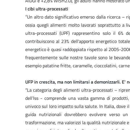
AIDGI e +2,8% WISH2.0), gli adulti hanno mostrato u
I cibi ultra-processati
“Un altro dato significativo emerso dalla ricerca – 
ossia quegli alimenti molto lavorati soprattutto a li
ultra-processati (UPF) rappresentino solo il 6% 
contribuiscono al 23% dell'apporto energetico totale
energetico è quasi raddoppiata rispetto al 2005-2006
frequentemente sulle nostre tavole sono le bevande 
esempio patatine fritte, caramelle, cioccolatini, carne 
UFP in crescita, ma non limitarsi a demonizzarli. E' 
“La categoria degli alimenti ultra-processati – ripr
dell’Iss - comprende una vasta gamma di prodotti, l
univoco sul loro impatto sulla salute. In Italia, dov
guida nutrizionali dovrebbero evolvere verso un 
trasformazione, ma valorizzi la qualità nutrizionale e