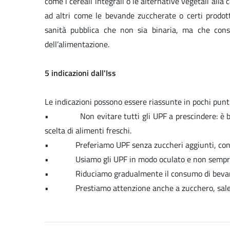
come i cereali integrali o le alternative vegetali alla 
ad altri come le bevande zuccherate o certi prodott
sanità pubblica che non sia binaria, ma che consi
dell’alimentazione.
5 indicazioni dall'Iss
Le indicazioni possono essere riassunte in pochi punti
• Non evitare tutti gli UPF a prescindere: è bene 
scelta di alimenti freschi.
• Preferiamo UPF senza zuccheri aggiunti, con po
• Usiamo gli UPF in modo oculato e non sempre com
• Riduciamo gradualmente il consumo di bevande 
• Prestiamo attenzione anche a zucchero, sale e gr