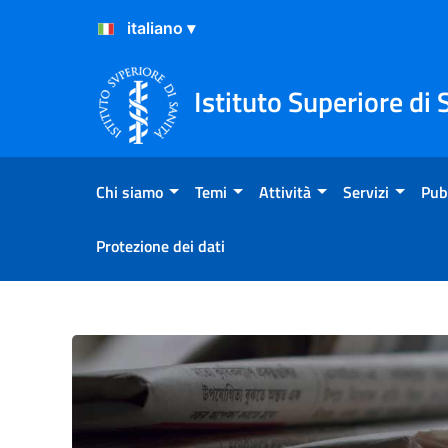
Salta al Contenuto
Salta al Footer
Istituto Superiore di 
Chi siamo
Temi
Attività
Servizi
Pub
Protezione dei dati
La dieta degli italiani: cal