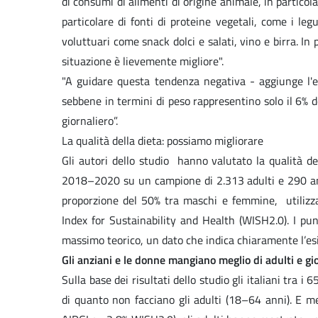
di consumi di alimenti di origine animale, in particol
particolare di fonti di proteine vegetali, come i le
voluttuari come snack dolci e salati, vino e birra. In 
situazione è lievemente migliore".
"A guidare questa tendenza negativa - aggiunge l'e
sebbene in termini di peso rappresentino solo il 6% d
giornaliero”.
La qualità della dieta: possiamo migliorare
Gli autori dello studio hanno valutato la qualità del
2018–2020 su un campione di 2.313 adulti e 290 a
proporzione del 50% tra maschi e femmine, utilizzan
Index for Sustainability and Health (WISH2.0). I pun
massimo teorico, un dato che indica chiaramente l’es
Gli anziani e le donne mangiano meglio di adulti e gi
Sulla base dei risultati dello studio gli italiani tra i
di quanto non facciano gli adulti (18–64 anni). E m