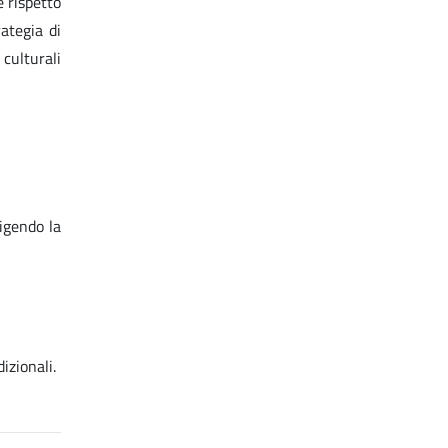
e rispetto
ategia di
culturali
igendo la
zionali.