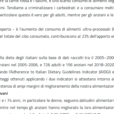
are la carne rossa e i salumi, e uno scarso consumo di alimenti veg
gumi. Tendiamo a criminalizzare i carboidrati e a consumare molti
particolare questo è vero per gli adulti, mentre per gli anziani e l
sperta - è l’aumento del consumo di alimenti ultra-processati (
el totale del cibo consumato, contribuiscono al 23% dell’apporto e
la dieta degli italiani sulla base di dati raccolti tra il 2005–200
nziani nel 2005-2006, e 726 adulti e 156 anziani nel 2018-202
do l’Adherence to Italian Dietary Guidelines Indicator (AIDGI) e
teggi ottenuti applicando i due indicatori si attestano intorno a
istenza di ampi margini di miglioramento della nostra alimentazio
ovani
 65 e i 74 anni, in particolare le donne, seguono abitudini alimentar
entre nel tempo gli anziani hanno migliorato la loro alimentazio