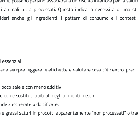
carne, possono persino associarsi a un rischio inferiore per la salut
i animali ultra-processati. Questo indica la necessità di una str
deri anche gli ingredienti, i pattern di consumo e i contesti 
 essenziali:
sempre leggere le etichette e valutare cosa c'è dentro, predil
co sale e con meno additivi.
e sostituti abituali degli alimenti freschi.
zuccherate o dolcificate.
assi saturi in prodotti apparentemente “non processati” o tradi