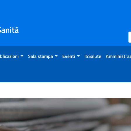
Sanità
blicazioni
Sala stampa
Eventi
ISSalute
Amministraz
a la qualità e aumenta il con