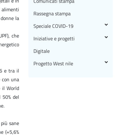
etali e in
Comunicati stampa
 alimenti
Rassegna stampa
e donne la
Speciale COVID-19
UPF), che
Iniziative e progetti
nergetico
Digitale
Progetto West nile
6 e tra il
0 con una
 il World
l 50% del
ne.
i più sane
ne (+5,6%