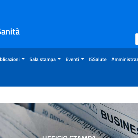
Sanità
blicazioni
Sala stampa
Eventi
ISSalute
Amministraz
i vaccini evitati in Italia