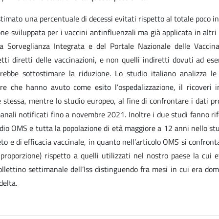
imato una percentuale di decessi evitati rispetto al totale poco in
ne sviluppata per i vaccini antinfluenzali ma già applicata in altri
la Sorveglianza Integrata e del Portale Nazionale delle Vaccina
etti diretti delle vaccinazioni, e non quelli indiretti dovuti ad es
trebbe sottostimare la riduzione. Lo studio italiano analizza le 
e che hanno avuto come esito l’ospedalizzazione, il ricoveri i
e stessa, mentre lo studio europeo, al fine di confrontare i dati p
manali notificati fino a novembre 2021. Inoltre i due studi fanno r
udio OMS e tutta la popolazione di età maggiore a 12 anni nello st
to e di efficacia vaccinale, in quanto nell’articolo OMS si confron
proporzione) rispetto a quelli utilizzati nel nostro paese la cui e
lettino settimanale dell’Iss distinguendo fra mesi in cui era dom
delta.