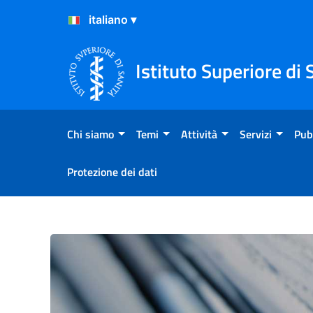
Salta al Contenuto
Salta al Footer
Istituto Superiore di 
Chi siamo
Temi
Attività
Servizi
Pub
Protezione dei dati
CS N°63/2021 Covid-19: con 