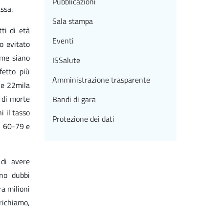
Pubblicazioni
ssa.
Sala stampa
ti di età
Eventi
o evitato
ome siano
ISSalute
fetto più
Amministrazione trasparente
le 22mila
o di morte
Bandi di gara
i il tasso
Protezione dei dati
 i 60-79 e
 di avere
ano dubbi
a milioni
 richiamo,