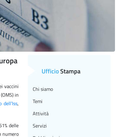
Europa
Ufficio
Stampa
ei vaccini
Chi siamo
 (OMS) in
Temi
o dell’Iss
,
Attività
51% delle
Servizi
Un numero