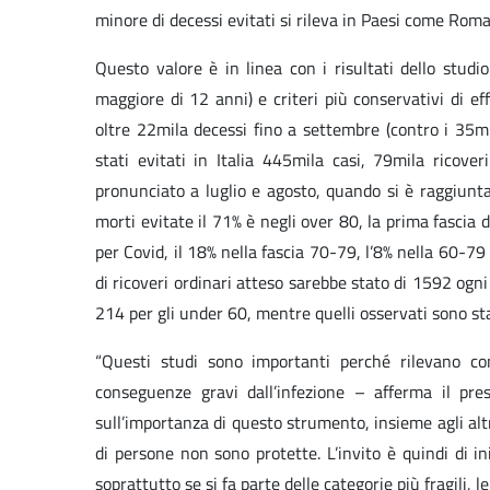
minore di decessi evitati si rileva in Paesi come Roma
Questo valore è in linea con i risultati dello stud
maggiore di 12 anni) e criteri più conservativi di e
oltre 22mila decessi fino a settembre (contro i 35m
stati evitati in Italia 445mila casi, 79mila ricove
pronunciato a luglio e agosto, quando si è raggiunt
morti evitate il 71% è negli over 80, la prima fascia 
per Covid, il 18% nella fascia 70-79, l’8% nella 60-79 e
di ricoveri ordinari atteso sarebbe stato di 1592 ogn
214 per gli under 60, mentre quelli osservati sono s
“Questi studi sono importanti perché rilevano c
conseguenze gravi dall’infezione – afferma il pres
sull’importanza di questo strumento, insieme agli alt
di persone non sono protette. L’invito è quindi di ini
soprattutto se si fa parte delle categorie più fragili, l