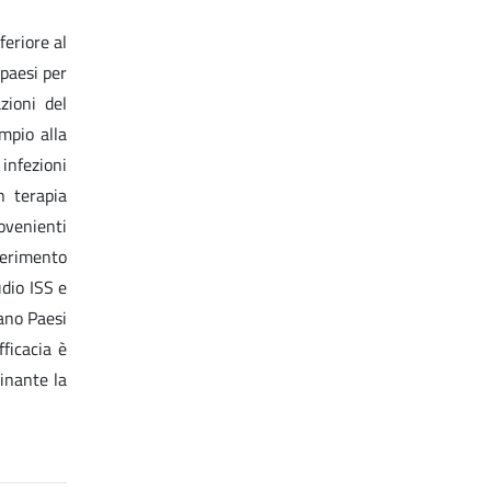
feriore al
 paesi per
zioni del
empio alla
infezioni
n terapia
rovenienti
iferimento
udio ISS e
tano Paesi
fficacia è
inante la