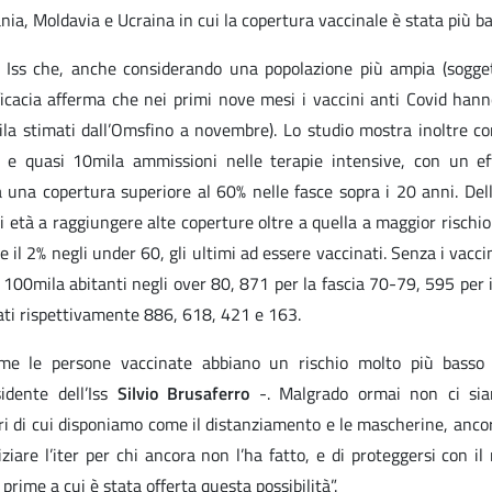
nia, Moldavia e Ucraina in cui la copertura vaccinale è stata più ba
io Iss che, anche considerando una popolazione più ampia (sogget
fficacia afferma che nei primi nove mesi i vaccini anti Covid hann
ila stimati dall’Omsfino a novembre). Lo studio mostra inoltre c
ri e quasi 10mila ammissioni nelle terapie intensive, con un ef
a una copertura superiore al 60% nelle fasce sopra i 20 anni. Del
di età a raggiungere alte coperture oltre a quella a maggior rischi
 il 2% negli under 60, gli ultimi ad essere vaccinati. Senza i vaccin
i 100mila abitanti negli over 80, 871 per la fascia 70-79, 595 per
tati rispettivamente 886, 618, 421 e 163.
ome le persone vaccinate abbiano un rischio molto più basso
idente dell’Iss
Silvio Brusaferro
-. Malgrado ormai non ci si
ri di cui disponiamo come il distanziamento e le mascherine, ancor
ziare l’iter per chi ancora non l’ha fatto, e di proteggersi con il
e prime a cui è stata offerta questa possibilità”.