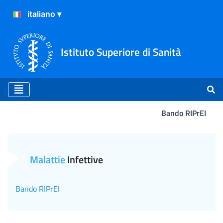
Istituto Superiore di Sanità
Bando RIPrEI
Bando RIPrEI
Malattie
Infettive
Bando RIPrEI