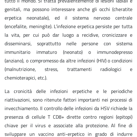
tutto il mondo. Si tratta prevalentemente di lesioni labiali e
genitali, ma possono interessare anche gli occhi (cheratite
erpetica neonatale), ed il sistema nervoso centrale
(encefalite, meningite). L’infezione erpetica persiste per tutta
la vita, per cui può dar luogo a recidive, cronicizzare e
disseminarsi, soprattutto nelle persone con sistema
immunitario immaturo (neonato) o immunodepresso
(anziano), o compromesso da altre infezioni (HIV) o condizioni
(malnutrizione, stress, trattamenti radiologici e
chemioterapici, etc.).
La cronicità delle infezioni erpetiche e le periodiche
riattivazioni, sono ritenute fattori importanti nei processi di
invecchiamento. Il controllo delle infezioni da HSV richiede la
presenza di cellule T CD8+ dirette contro regioni (epitopi)
chiave per il virus e associate alla protezione. Al fine di
sviluppare un vaccino anti-erpetico in grado di indurre