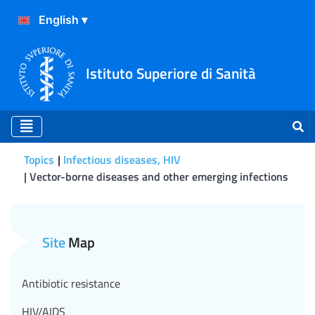
Istituto Superiore di Sanità
Topics
Infectious diseases, HIV
Vector-borne diseases and other emerging infections
Vaccini innovativi contro le
Site
Map
Antibiotic resistance
HIV/AIDS