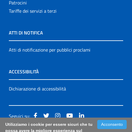
Patrocini
Tariffe dei servizi a terzi
ATTI DI NOTIFICA
Atti di notificazione per pubblici proclami
ACCESSIBILITÀ
Dichiarazione di accessibilità
Seguici su:
Utilizziamo i cookie per essere sicuri che tu
Acconsento
Accessibilità: form di segnalazione di prima istanza per
possa avere la migliore esperienza sul