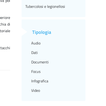
 va poi
Tubercolosi e legionellosi
periore
chia di
toriale
Tipologia
Audio
ttacchi
Dati
Documenti
Focus
Infografica
Video