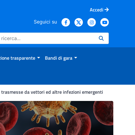
Accedi
Seguici su
ione trasparente
Bandi di gara
 trasmesse da vettori ed altre infezioni emergenti
genti