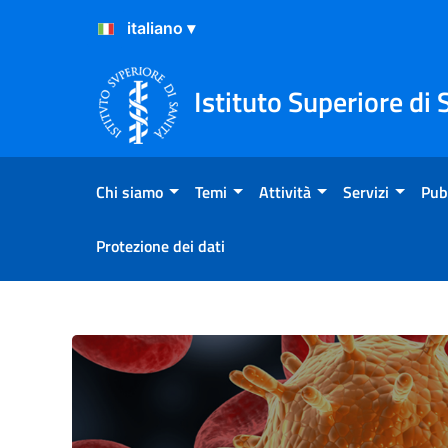
Salta al Contenuto
Salta al Footer
Istituto Superiore di 
Chi siamo
Temi
Attività
Servizi
Pub
Protezione dei dati
Malattie trasmesse da vetto