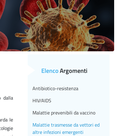
Elenco
Argomenti
Antibiotico-resistenza
 dalla
HIV/AIDS
Malattie prevenibili da vaccino
arda le
Malattie trasmesse da vettori ed
tologie
altre infezioni emergenti