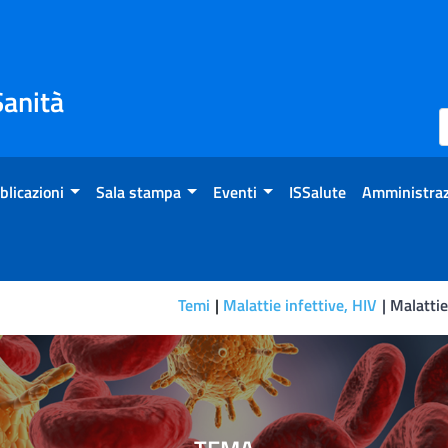
Sanità
blicazioni
Sala stampa
Eventi
ISSalute
Amministraz
Temi
Malattie infettive, HIV
Malattie
ri ed altre infezioni emer