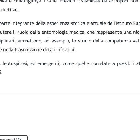
ika e chikungunya. Fra le infezioni trasmesse da artropodi non
ickettsie.
 parte integrante della esperienza storica e attuale dell’Istituto Su
lutare il ruolo della entomologia medica, che rappresenta una nic
iplinari permettono, ad esempio, lo studio della competenza vet
nella trasmissione di tali infezioni.
 leptospirosi, ed emergenti, come quelle correlate a possibili a
S.
.
ocumenti