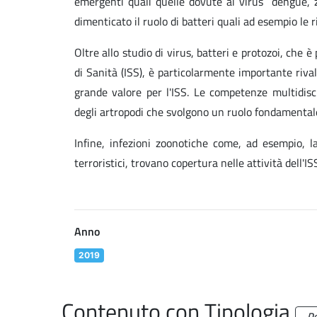
emergenti quali quelle dovute ai virus dengue, z
dimenticato il ruolo di batteri quali ad esempio le r
Oltre allo studio di virus, batteri e protozoi, che è
di Sanità (ISS), è particolarmente importante riva
grande valore per l'ISS. Le competenze multidisc
degli artropodi che svolgono un ruolo fondamentale 
Infine, infezioni zoonotiche come, ad esempio, la
terroristici, trovano copertura nelle attività dell'IS
Anno
2019
Contenuto con Tipologia
D