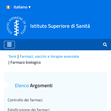
Istituto Superiore di Sanità
Temi
Farmaci, vaccini e terapie avanzate
Farmaco biologico
Biosimilari
Elenco
Argomenti
Controllo dei farmaci
Falsificazione dei farmaci