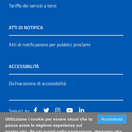
Tariffe dei servizi a terzi
ATTI DI NOTIFICA
Atti di notificazione per pubblici proclami
ACCESSIBILITÀ
Dichiarazione di accessibilità
Seguici su:
Utilizziamo i cookie per essere sicuri che tu
Acconsento
Accessibilità: form di segnalazione di prima istanza per
possa avere la migliore esperienza sul
nostro sito. Se vai avanti nella navigazione, riteniamo che