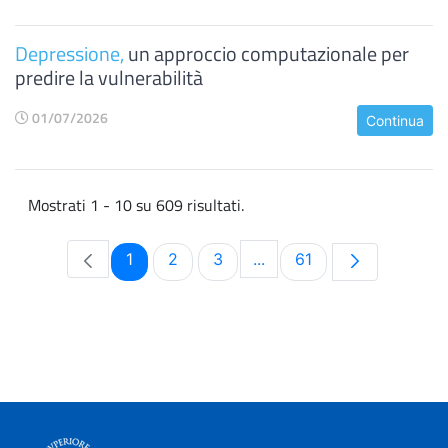
Depressione,
un approccio computazionale per
predire la vulnerabilità
01/07/2026
Continua
Mostrati 1 - 10 su 609 risultati.
Pagina
Pagina
Pagina
Pagina
1
2
3
...
61
Pagine intermedie Use TA