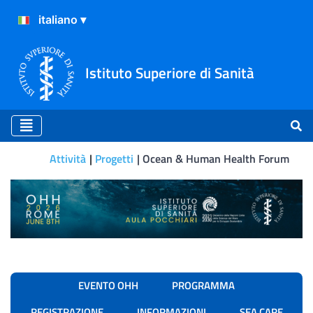
Istituto Superiore di Sanità
Attività
Progetti
Ocean & Human Health Forum
Ocean & Human Health F
EVENTO OHH
PROGRAMMA
REGISTRAZIONE
INFORMAZIONI
SEA CARE