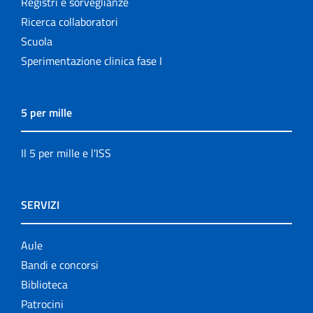
Registri e sorveglianze
Ricerca collaboratori
Scuola
Sperimentazione clinica fase I
5 per mille
Il 5 per mille e l'ISS
SERVIZI
Aule
Bandi e concorsi
Biblioteca
Patrocini