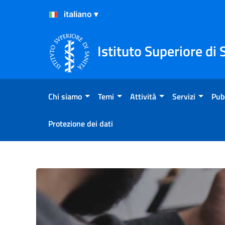
Salta al Contenuto
Salta al Footer
Istituto Superiore di 
Chi siamo
Temi
Attività
Servizi
Pub
Protezione dei dati
Covid-19: con la variante D