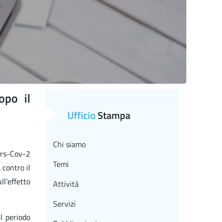
opo il
Ufficio
Stampa
Chi siamo
Sars-Cov-2
Temi
contro il
ll’effetto
Attività
Servizi
l periodo