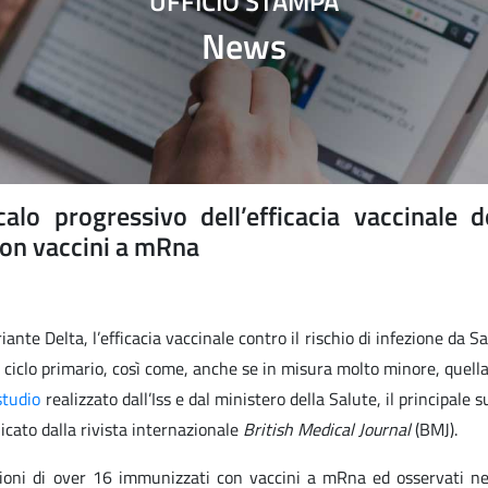
UFFICIO STAMPA
News
alo progressivo dell’efficacia vaccinale d
con vaccini a mRna
ante Delta, l’efficacia vaccinale contro il rischio di infezione da 
iclo primario, così come, anche se in misura molto minore, quella 
studio
realizzato dall’Iss e dal ministero della Salute, il principale su
icato dalla rivista internazionale
British Medical Journal
(BMJ).
milioni di over 16 immunizzati con vaccini a mRna ed osservati ne