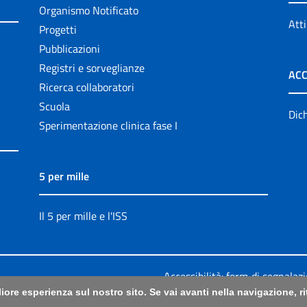
Organismo Notificato
Atti
Progetti
Pubblicazioni
Registri e sorveglianze
ACC
Ricerca collaboratori
Scuola
Dich
Sperimentazione clinica fase I
5 per mille
Il 5 per mille e l'ISS
Accessibilità: form di segnalaz
liore esperienza sul nostro sito. Se vai avanti nella navigazione, 
Legali
|
Sitemap