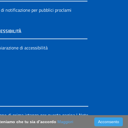
 di notificazione per pubblici proclami
ESSIBILITÀ
iarazione di accessibilità
ione di prima istanza per questa pagina
|
Note
riteniamo che tu sia d’accordo
Maggiori
Acconsento