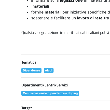
informare sulla
legislazione
in materia di a
materiali
fornire
materiali
per iniziative specifiche
sostenere e facilitare un
lavoro di rete
tra 
Qualsiasi segnalazione in merito ai dati italiani potrà
Tematica
Dipendenze
Alcol
Dipartimenti/Centri/Servizi
Centro nazionale dipendenze e doping
Target