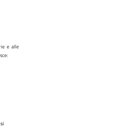
ie e alle
sce:
si