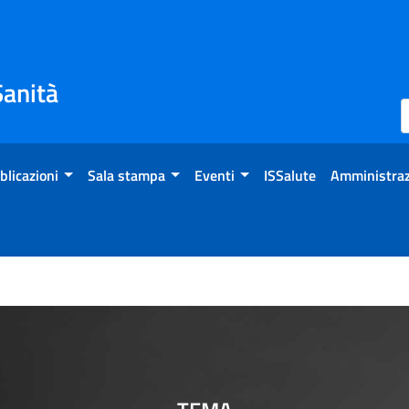
Sanità
blicazioni
Sala stampa
Eventi
ISSalute
Amministraz
632000