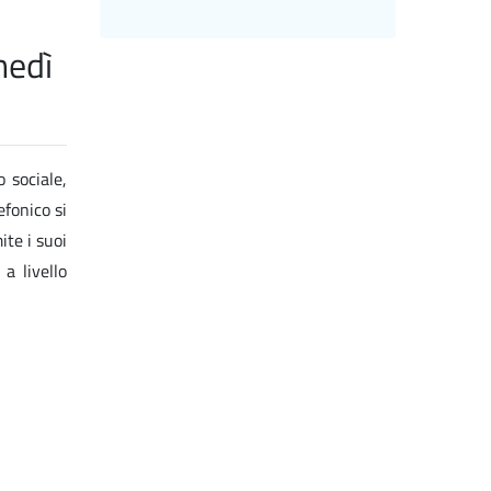
nedì
o sociale,
efonico si
ite i suoi
 a livello