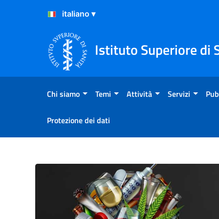
Salta al Contenuto
Salta al Footer
Istituto Superiore di 
Chi siamo
Temi
Attività
Servizi
Pub
Protezione dei dati
Telefono Verde Alcol 800 