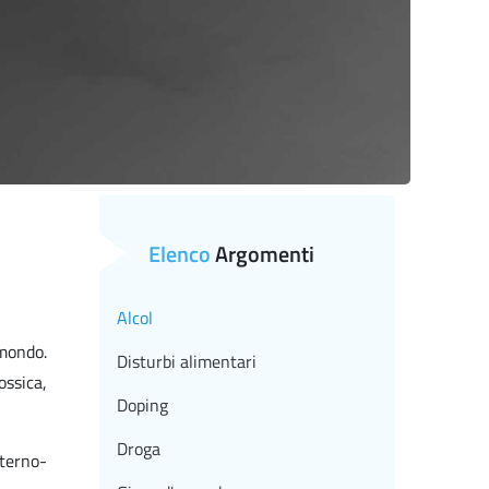
Elenco
Argomenti
Alcol
 mondo.
Disturbi alimentari
ssica,
Doping
Droga
aterno-