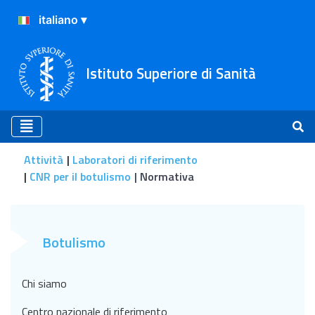
Istituto Superiore di Sanità
Attività
Laboratori di riferimento
CNR per il botulismo
Normativa
Normativa
Botulismo
Chi siamo
Centro nazionale di riferimento