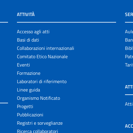
ATTIVITÀ
SER
Accesso agli atti
Aul
Basi di dati
Ban
Collaborazioni internazionali
Bibl
Comitato Etico Nazionale
Patr
Eventi
Tari
Formazione
Laboratori di riferimento
ATT
Linee guida
Organismo Notificato
Atti
Progetti
Pubblicazioni
Registri e sorveglianze
ACC
Ricerca collaboratori