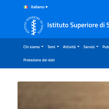
Salta al Contenuto
Salta al Footer
Istituto Superiore di 
Chi siamo
Temi
Attività
Servizi
Pub
Protezione dei dati
Disturbi del neurosviluppo