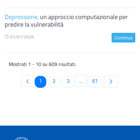
Depressione,
un approccio computazionale per
predire la vulnerabilità
01/07/2026
Continua
Mostrati 1 - 10 su 609 risultati.
Pagina
Pagina
Pagina
Pagina
1
2
3
...
61
Pagine intermedie Use TA