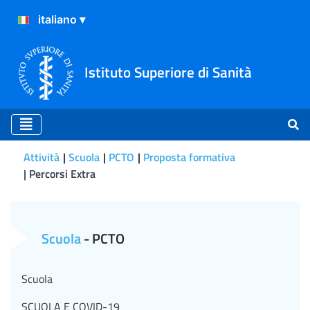
Istituto Superiore di Sanità
Attività
Scuola
PCTO
Proposta formativa
Percorsi Extra
Percorsi Extra
Scuola
- PCTO
Scuola
SCUOLA E COVID-19