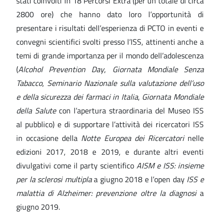
stati coinvolti in 18 Percorsi Extra (per un totale di circa
2800 ore) che hanno dato loro l’opportunità di
presentare i risultati dell’esperienza di PCTO in eventi e
convegni scientifici svolti presso l’ISS, attinenti anche a
temi di grande importanza per il mondo dell’adolescenza
(
Alcohol Prevention Day
,
Giornata Mondiale Senza
Tabacco
,
Seminario Nazionale sulla valutazione dell’uso
e della sicurezza dei farmaci in Italia
,
Giornata Mondiale
della Salute
con l’apertura straordinaria del Museo ISS
al pubblico) e di supportare l’attività dei ricercatori ISS
in occasione della
Notte Europea dei Ricercatori
nelle
edizioni 2017, 2018 e 2019, e durante altri eventi
divulgativi come il party scientifico
AISM e ISS: insieme
per la sclerosi multipla
a giugno 2018 e l’open day
ISS e
malattia di Alzheimer: prevenzione oltre la diagnosi
a
giugno 2019.