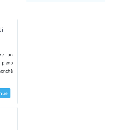
di
ire un
a pieno
nonché
inue