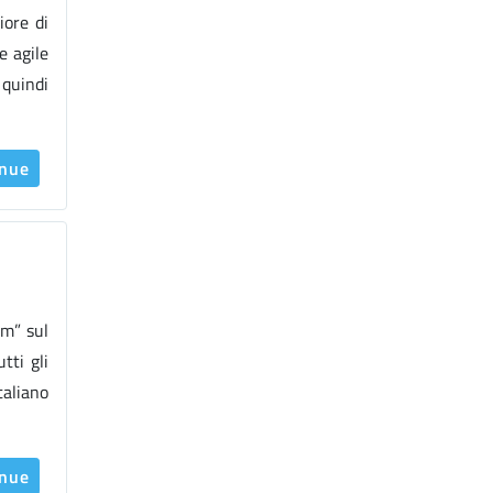
iore di
e agile
 quindi
inue
om” sul
tti gli
taliano
inue