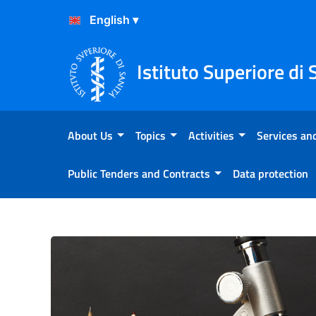
Skip to Content
Skip to Footer
Istituto Superiore di 
About Us
Topics
Activities
Services and
Public Tenders and Contracts
Data protection
School and COVID-19