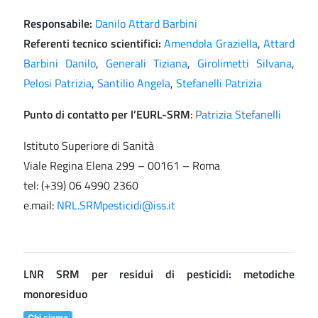
Responsabile:
Danilo Attard Barbini
Referenti tecnico scientifici:
Amendola Graziella
,
Attard
Barbini Danilo
,
Generali Tiziana
,
Girolimetti Silvana
,
Pelosi Patrizia
,
Santilio Angela
,
Stefanelli Patrizia
Punto di contatto per l’EURL-SRM
:
Patrizia Stefanelli
Istituto Superiore di Sanità
Viale Regina Elena 299 – 00161 – Roma
tel: (+39) 06 4990 2360
e.mail:
NRL.SRMpesticidi@iss.it
LNR SRM per residui di pesticidi: metodiche
monoresiduo
Chi siamo