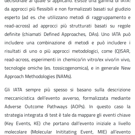
decisionale al quale si applicano. Esiste una gamma di IATA:
da approcci più flessibili e non formalizzati basati sul giudizio
esperto (ad es. che utilizzano metodi di raggruppamento e
read-across) ad approcci più strutturati basati su regole
definite (chiamati Defined Approaches, DAs). Uno IATA può
includere una combinazione di metodi e può includere i
risultati di uno o più approcci metodologici, come (Q)SAR,
read-across, esperimenti in chemico/in vitro/ex vivo/in vivo,
tecnologie omiche (es. tossicogenomica), e in generale New
Approach Methodologies (NAMs).
Gli IATA sempre più spesso si basano sulla descrizione
meccanicistica dell’evento avverso, formalizzata mediante
Adverse Outcome Pathways (AOPs). In questo caso la
strategia integrata di test è tale da mappare gli eventi chiave
(Key Events, KE) che portano dall’evento iniziale a livello
molecolare (Molecular Inititating Event, MIE) all’evento