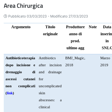
Area Chirurgica
Pubblicato 03/03/2023 -
Modificato 27/03/2023
Argomento
Titolo
Produttore
Note
Data
originale
anno di
inseri
prod.
in
ultimo agg
SNL
Antibioticoterapia
Antibiotics
BMJ_Magic,
Marzo
dopo incisione e
after incision
2018
2019
drenaggio di
and drainage
ascessi cutanei
for
non complicati
uncomplicated
(
link
)
skin
abscesses: a
clinical