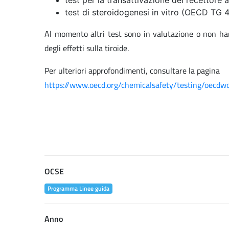
test per la transattivazione del recettor
test di steroidogenesi in vitro (OECD TG 
Al momento altri test sono in valutazione o non han
degli effetti sulla tiroide.
Per ulteriori approfondimenti, consultare la pagina
https://www.oecd.org/chemicalsafety/testing/oecdw
OCSE
Programma Linee guida
Anno