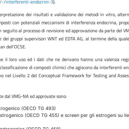
/-/interferenti-endocrini-3
).
rpretazione dei risultati e validazione dei metodi in vitro, altern
omposti con potenziali meccanismi di interferenza endocrina, prop
n seguito al processo di revisione ed approvazione da parte del V
e dei gruppi supervisori WNT ed EDTA AG, al termine della quale
lan dell’OCSE.
che il loro uso ed i dati che ne derivano hanno una valenza rego
classificazione di composti chimici che agiscono da interferenti en
adono nel Livello 2 del Conceptual Framework for Testing and Asse
tate dal VMG-NA ed approvate sono:
 estrogenico (OECD TG 493)
 estrogenico (OECD TG 455) e screen per gli estrogeni su lie