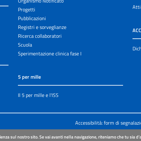
Organismo Notificato
Atti
Progetti
Pubblicazioni
Registri e sorveglianze
ACC
Ricerca collaboratori
Scuola
Dich
Sperimentazione clinica fase I
5 per mille
Il 5 per mille e l'ISS
Accessibilità: form di segnalaz
Legali
|
Sitemap
ienza sul nostro sito. Se vai avanti nella navigazione, riteniamo che tu sia d