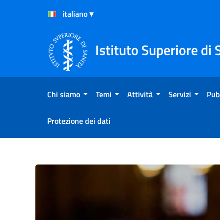
Salta al Contenuto
Salta al Footer
Istituto Superiore di 
Chi siamo
Temi
Attività
Servizi
Pub
Protezione dei dati
Metodi di saggio non anima