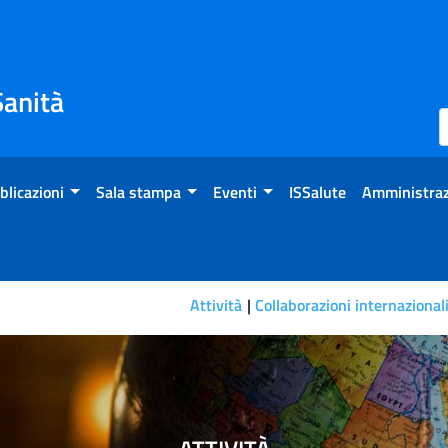
Sanità
blicazioni
Sala stampa
Eventi
ISSalute
Amministraz
Attività
Collaborazioni internazional
li