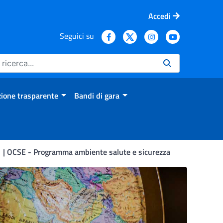
Accedi
Seguici su
ione trasparente
Bandi di gara
i
OCSE - Programma ambiente salute e sicurezza