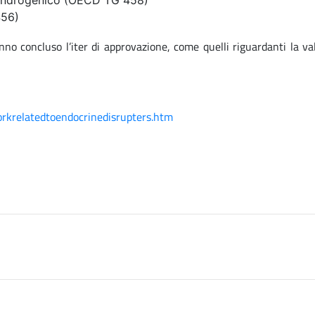
e androgenico (OECD TG 458)
456)
no concluso l’iter di approvazione, come quelli riguardanti la va
orkrelatedtoendocrinedisrupters.htm