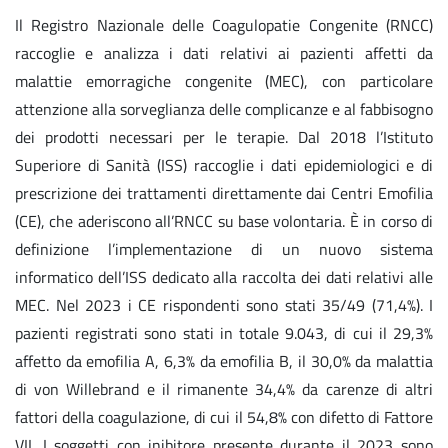
Il Registro Nazionale delle Coagulopatie Congenite (RNCC)
raccoglie e analizza i dati relativi ai pazienti affetti da
malattie emorragiche congenite (MEC), con particolare
attenzione alla sorveglianza delle complicanze e al fabbisogno
dei prodotti necessari per le terapie. Dal 2018 l’Istituto
Superiore di Sanità (ISS) raccoglie i dati epidemiologici e di
prescrizione dei trattamenti direttamente dai Centri Emofilia
(CE), che aderiscono all’RNCC su base volontaria. È in corso di
definizione l’implementazione di un nuovo sistema
informatico dell’ISS dedicato alla raccolta dei dati relativi alle
MEC. Nel 2023 i CE rispondenti sono stati 35/49 (71,4%). I
pazienti registrati sono stati in totale 9.043, di cui il 29,3%
affetto da emofilia A, 6,3% da emofilia B, il 30,0% da malattia
di von Willebrand e il rimanente 34,4% da carenze di altri
fattori della coagulazione, di cui il 54,8% con difetto di Fattore
VII. I soggetti con inibitore presente durante il 2023 sono