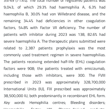
35/49 (71.4%). The total number of registered patients was
9,043, of which 29.3% had haemophilia A, 6.3% had
haemophilia B, 30.0% had von Willebrand disease, and the
remaining 34.4% had deficiencies in other coagulation
factors, 54.8% with Factor VII deficiency. The number of
patients with inhibitor during 2023 was 138, 82.6% had
severe haemophilia A. The therapeutic plans submitted were
related to 2,387 patients: prophylaxis was the most
commonly used treatment regimen in severe haemophilias.
The patients receiving extended half-life (EHL) coagulation
factors were 908; the patients treated with emicizumab,
including those with inhibitors, were 300. The FVIII
prescribed in 2023 was approximately 328,700,000
International Units (IU), FIX prescribed was approximately
38,500,000 IU, both predominantly in recombinant EHL form.
Key words
: Hemophilia centres; Bleeding disorders;