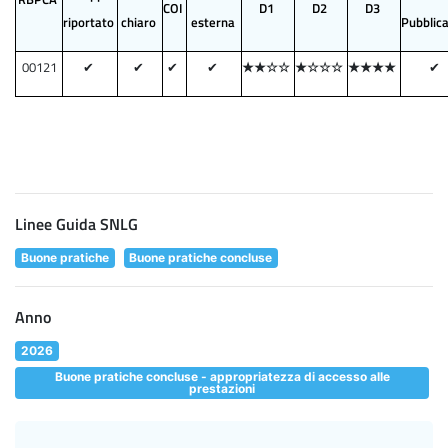
COI
D1
D2
D3
riportato
chiaro
esterna
Pubblic
00121
✔
✔
✔
✔
★★☆☆
★☆☆☆
★★★★
✔
Linee Guida SNLG
Buone pratiche
Buone pratiche concluse
Anno
2026
Buone pratiche concluse - appropriatezza di accesso alle
prestazioni