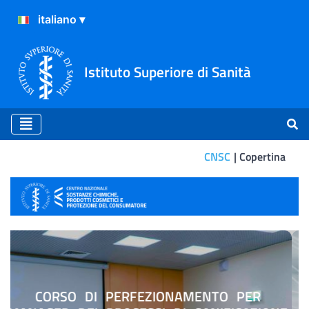
Istituto Superiore di Sanità
CNSC
Copertina
Copertina
PNC-PNRR