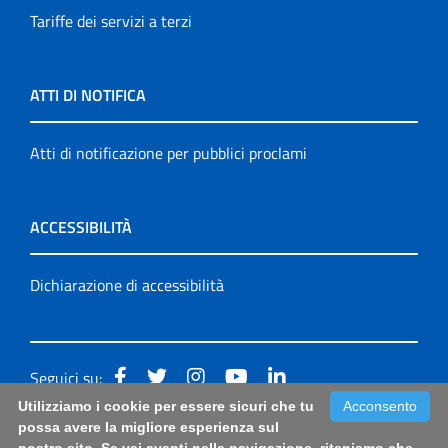
Tariffe dei servizi a terzi
ATTI DI NOTIFICA
Atti di notificazione per pubblici proclami
ACCESSIBILITÀ
Dichiarazione di accessibilità
Seguici su:
Utilizziamo i cookie per essere sicuri che tu
Acconsento
Accessibilità: form di segnalazione di prima istanza per
possa avere la migliore esperienza sul