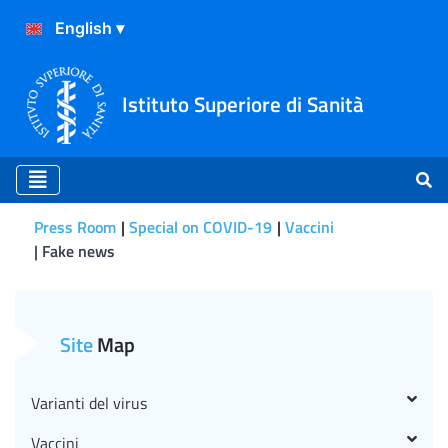
Istituto Superiore di Sanità
Press Room
Special on COVID-19
Vaccini
Fake news
Secondo i dati dell’Iss per 
Site
Map
Varianti del virus
Vaccini