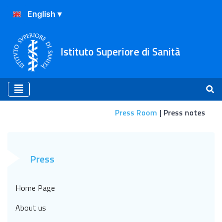
Istituto Superiore di Sanità
Press Room
Press notes
Press notes
Press
Home Page
About us