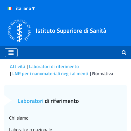
Istituto Superiore di Sanità
Attività
Laboratori di riferimento
LNR per i nanomateriali negli alimenti
Normativa
Normativa
Laboratori
di riferimento
Chi siamo
Laboratorio nazionale