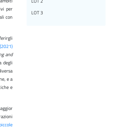
 ambiti
LOT 2
ivi per
LOT 3
ali con
erirgli
 (2021)
ng and
a degli
diversa
ne, e a
tiche e
maggior
razioni
piccole