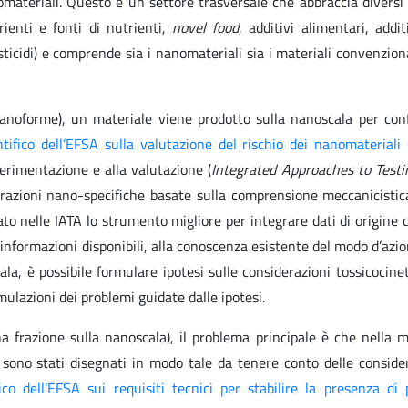
omateriali. Questo è un settore trasversale che abbraccia diversi
ienti e fonti di nutrienti,
novel food
, additivi alimentari, addit
sticidi) e comprende sia i nanomateriali sia i materiali convenzion
anoforme), un materiale viene prodotto sulla nanoscala per conf
tifico dell’EFSA sulla valutazione del rischio dei nanomateriali
perimentazione e alla valutazione (
Integrated Approaches to Testi
erazioni nano-specifiche basate sulla comprensione meccanicistic
ato nelle IATA lo strumento migliore per integrare dati di origine 
e informazioni disponibili, alla conoscenza esistente del modo d’azio
la, è possibile formulare ipotesi sulle considerazioni tossicocine
ulazioni dei problemi guidate dalle ipotesi.
a frazione sulla nanoscala), il problema principale è che nella 
n sono stati disegnati in modo tale da tenere conto delle conside
co dell’EFSA sui requisiti tecnici per stabilire la presenza di 