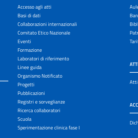
Accesso agli atti
Aul
Basi di dati
Ban
Collaborazioni internazionali
Bibl
Comitato Etico Nazionale
Patr
Eventi
Tari
Formazione
Laboratori di riferimento
ATT
Linee guida
Organismo Notificato
Atti
Progetti
Pubblicazioni
Registri e sorveglianze
ACC
Ricerca collaboratori
Scuola
Dich
Sperimentazione clinica fase I