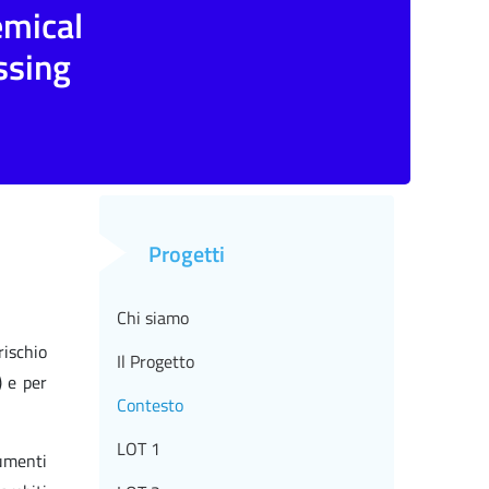
emical
ssing
Progetti
Chi siamo
rischio
Il Progetto
 e per
Contesto
LOT 1
umenti