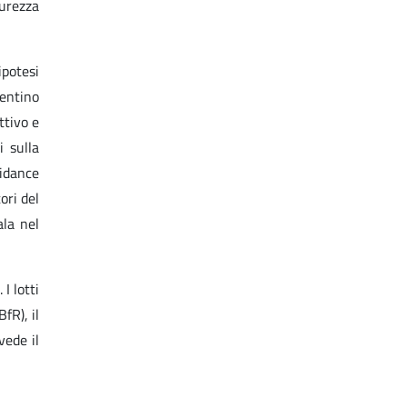
curezza
ipotesi
sentino
ttivo e
 sulla
uidance
ori del
ala nel
I lotti
 BfR), il
vede il