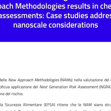
ach Methodologies results in ch
 assessments: Case studies addre
nanoscale considerations
 delle
New Approach Methodologies
(NAMs) nella valutazione del 
roficua applicazione del
Next Generation Risk Assessment
(NGRA)
ne del rischio.
r la Sicurezza Alimentare (EFSA) ritiene che le NAM siano str