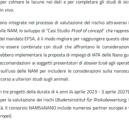
er colmare le lacune nei dati e per completare gli studi di si
in vivo.
 sono integrate nel processo di valutazione del rischio attraverso 
lle NAM, lo sviluppo di “Casi Studio
Proof of concept
” che rappre
to del mandato EFSA, è il modo migliore per raggiungere questo obie
no essere combinate con studi che affrontano le considerazioni
rebbero implementare la proposta di impiego di IATA delle Nano g
accomandazioni ai soggetti presentatori di
dossier
(cioè agli operat
e sull’uso delle NAM per includere le considerazioni sulla nanosc
corso a ulteriori studi sugli animali.
re progetti della durata di 4 anni (4 aprile 2023 - 3 aprile 2027). 
per la valutazione dei rischi (
Budensinstitut für Risikobewertung
,
anità. Il consorzio NAMS4NANO include numerosi partner europei e 
ropei).