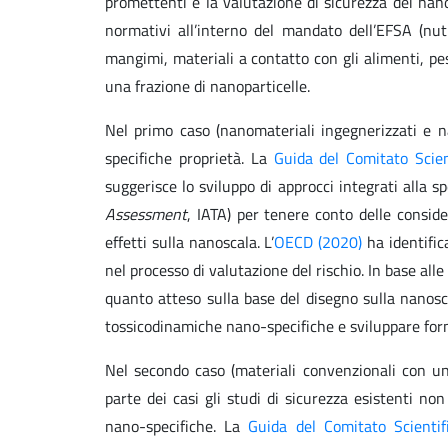
promettenti è la valutazione di sicurezza dei nan
normativi all’interno del mandato dell’EFSA (nutr
mangimi, materiali a contatto con gli alimenti, pe
una frazione di nanoparticelle.
Nel primo caso (nanomateriali ingegnerizzati e n
specifiche proprietà. La
Guida del Comitato Scien
suggerisce lo sviluppo di approcci integrati alla s
Assessment
, IATA) per tenere conto delle consid
effetti sulla nanoscala. L’
OECD (2020)
ha identific
nel processo di valutazione del rischio. In base all
quanto atteso sulla base del disegno sulla nanosca
tossicodinamiche nano-specifiche e sviluppare form
Nel secondo caso (materiali convenzionali con un
parte dei casi gli studi di sicurezza esistenti no
nano-specifiche. La
Guida del Comitato Scientifi