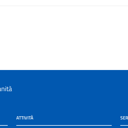
anità
ATTIVITÀ
SER