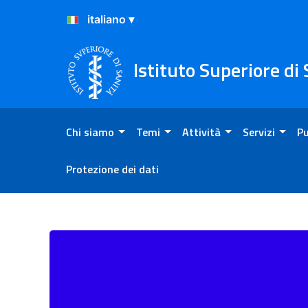
Salta al Contenuto
Salta al Footer
Istituto Superiore di
Chi siamo
Temi
Attività
Servizi
Pu
Protezione dei dati
Normativa