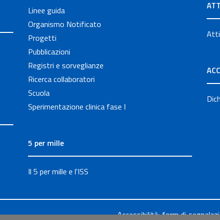
ATT
Linee guida
Organismo Notificato
Atti
Progetti
Pubblicazioni
Registri e sorveglianze
ACC
Ricerca collaboratori
Scuola
Dich
Sperimentazione clinica fase I
5 per mille
Il 5 per mille e l'ISS
Accessibilità: form di segnalaz