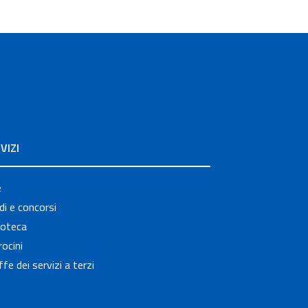
VIZI
e
i e concorsi
ioteca
ocini
ffe dei servizi a terzi