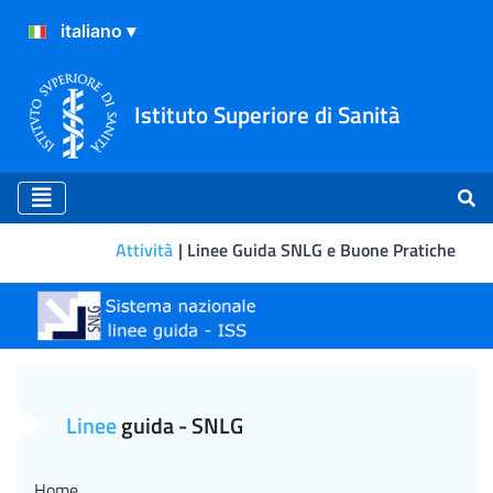
Istituto Superiore di Sanità
Attività
Linee Guida SNLG e Buone Pratiche
Neoplasie Neuroendocrine
Linee
guida - SNLG
Home